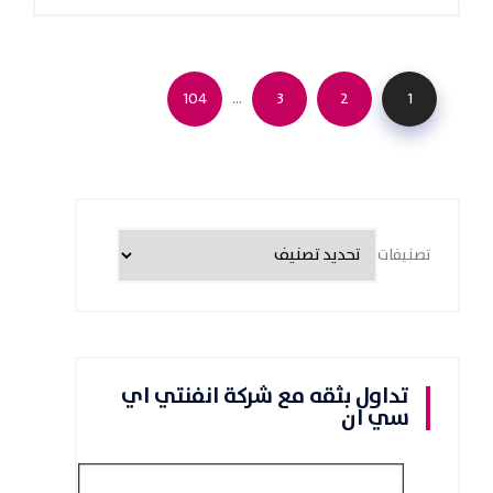
…
104
3
2
1
تصنيفات
تداول بثقه مع شركة انفنتي اي
سي ان