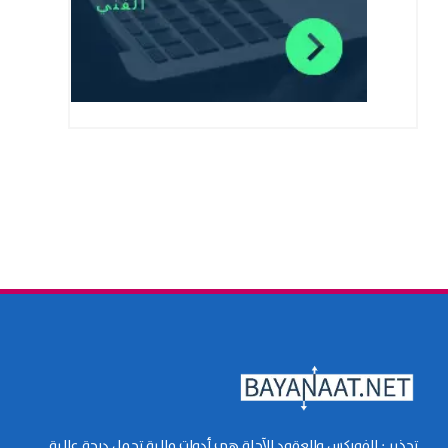
تحذير : الفوركس والعقود الآجلة هي أدوات مالية تحمل درجة عالية