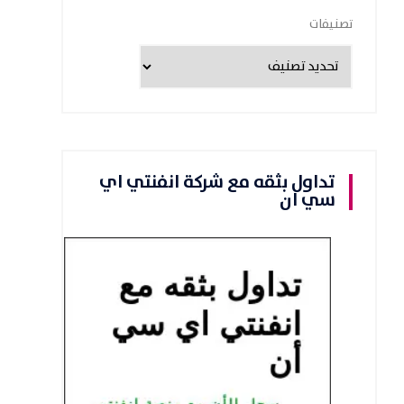
تصنيفات
تداول بثقه مع شركة انفنتي اي
سي ان