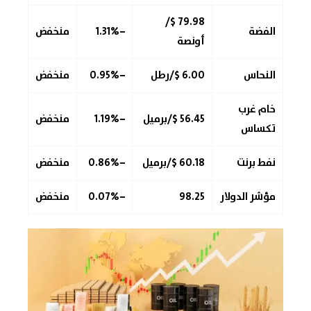
79.98 $/
الفضة
−1.31%
منخفض
أونصة
النحاس
6.00 $/رطل
−0.95%
منخفض
خام غرب
56.45 $/برميل
−1.19%
منخفض
تكساس
نفط برنت
60.18 $/برميل
−0.86%
منخفض
مؤشر الدولار
98.25
−0.07%
منخفض