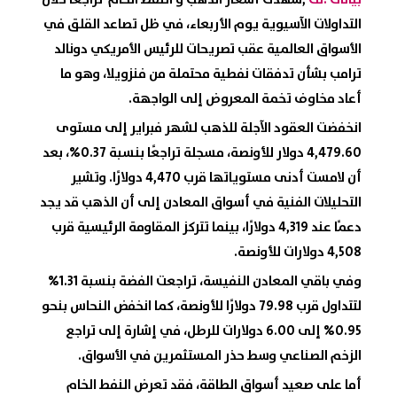
التداولات الآسيوية يوم الأربعاء، في ظل تصاعد القلق في
الأسواق العالمية
عقب تصريحات للرئيس الأمريكي دونالد
ترامب بشأن تدفقات نفطية محتملة من فنزويلا، وهو ما
أعاد مخاوف تخمة المعروض إلى الواجهة.
انخفضت
العقود الآجلة للذهب
لشهر فبراير إلى مستوى
4,479.60 دولار للأونصة، مسجلة تراجعًا بنسبة 0.37%، بعد
أن لامست أدنى مستوياتها قرب 4,470 دولارًا. وتشير
التحليلات الفنية في
أسواق المعادن
إلى أن الذهب قد يجد
دعمًا عند 4,319 دولارًا، بينما تتركز المقاومة الرئيسية قرب
4,508 دولارات للأونصة.
وفي باقي
المعادن النفيسة
، تراجعت الفضة بنسبة 1.31%
لتتداول قرب 79.98 دولارًا للأونصة، كما انخفض النحاس بنحو
0.95% إلى 6.00 دولارات للرطل، في إشارة إلى تراجع
الزخم الصناعي وسط حذر المستثمرين في
الأسواق
.
أما على صعيد
أسواق الطاقة
، فقد تعرض النفط الخام