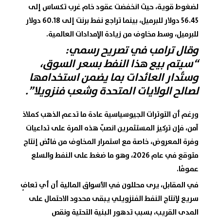
لضغوط قوية، حيث انخفضت
عقود خام غرب تكساس
إلى
56.45 دولار للبرميل، بينما تراجع
نفط برنت
إلى 60.18 دولار
للبرميل، وسط مخاوف من زيادة الإمدادات العالمية.
وقال ترامب في تصريح رسمي:
“سيتم بيع هذا النفط بسعر السوق،
وستُدار العائدات بما يضمن استخدامها
لصالح الولايات المتحدة وشعب فنزويلا”.
ورغم أن التوترات الجيوسياسية عادة ما تدعم
الذهب
كملاذ
آمن، فإن تركيز المستثمرين انصبّ هذه المرة على تداعيات
وفرة المعروض، خاصة مع استمرار المخاوف من فائض إنتاج
متوقع في عام 2026، وهو ما ضغط على
النفط
والسلع
عمومًا.
في المقابل، يرى محللون في
الأسواق المالية
أن أي تعافٍ
سريع لإنتاج النفط الفنزويلي يبقى محدود الاحتمال على
المدى القريب، بسبب تدهور البنية التحتية ونقص