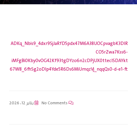
ADKq_Nbis9_4dxr9SjJaRfD5pdx47M6A38UOCpvagbK3DIR
CO5rZwa7Kss6-
iMFgBi0Kby0vOG42Kf93tgDYzo6n2cDPjUX0tteclSDAYkt
67W8_6fhSg2oDlp4Yde5R6Ds6MiUmqzVj_nqqQs0-d-e1-ft
No Comments
يناير 12، 2026