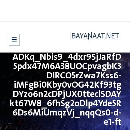
ADKq_Nbis9_4dxr9SjJaRfD
5pdx47M6A38UOCpvagbK3
DIRCO5rZwa7Kss6-
iMFgBi0Kby0vOG42Kf93tg
DYzo6n2cDPjUX0tteclSDAY
kt67W8_6fhSg2oDlp4Yde5R
6Ds6MiUmqzVj_nqqQs0-d-
e1-ft