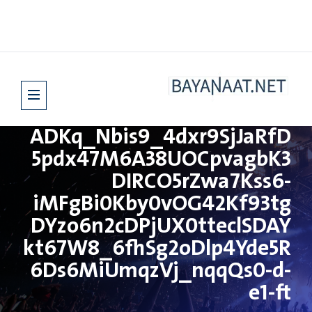
ADKq_Nbis9_4dxr9SjJaRfD
5pdx47M6A38UOCpvagbK3
DIRCO5rZwa7Kss6-
iMFgBi0Kby0vOG42Kf93tg
DYzo6n2cDPjUX0tteclSDAY
kt67W8_6fhSg2oDlp4Yde5R
6Ds6MiUmqzVj_nqqQs0-d-
e1-ft