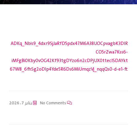
ADKq_Nbis9_4dxr9SjJaRfD5pdx47M6A38UOCpvagbK3DIR
CO5rZwa7Kss6-
iMFgBi0Kby0vOG42Kf93tgDYzo6n2cDPjUX0tteclSDAYkt
67W8_6fhSg2oDlp4Yde5R6Ds6MiUmqzVj_nqqQs0-d-e1-ft
No Comments
يناير 7، 2026