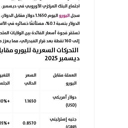
اجتماع البنك المركزي الأوروبي في ديسمبر.
سجل
اليورو
الدولار بنسبة 0.1%، مستأنفًا خسائره في الأسواق.
إلى 160 نقطة بعد قرار الفيدرالي، مما يعزز مكاسب اليورو مقابل الدولار.
التحركات السعرية
لليورو مقابل
ديسمبر 2025
العملة مقابل
السعر
التغير
اليورو
الحالي
الجلس
دولار أمريكي
+0.10%
1.1650
(USD)
جنيه إسترليني
+0.05%
0.8570
(GBP)