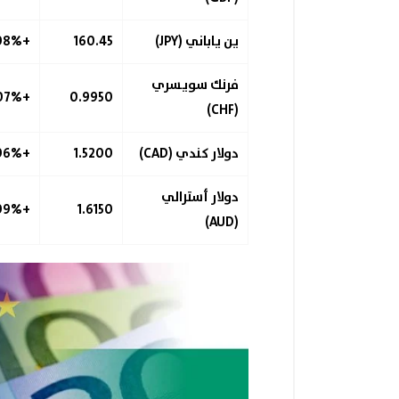
ين ياباني (JPY)
160.45
+0.08%
فرنك سويسري
+0.07%
0.9950
(CHF)
دولار كندي (CAD)
1.5200
+0.06%
دولار أسترالي
+0.09%
1.6150
(AUD)