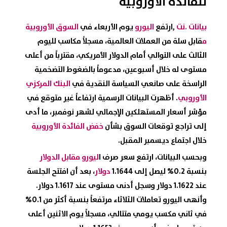
للفائدة الأوروبية
بيانات .نت
,ارتفع
اليورو
يوم الأربعاء في
السوق الأوروبية
م
قابل سلة من العملات العالمية، مسجلاً مكاسب لليوم
الثالث على التوالي أمام الدولار الأمريكي، مقترباً من أعلى
مستوى له خلال أسبوعين، مدعوماً بالضغوط التضخمية
الراسخة على صانعي السياسة النقدية في
البنك المركزي
الأوروبي
. أظهرت البيانات الرسمية ارتفاعاً غير متوقع في
مؤشر أسعار المستهلكين الإجمالي لشهر نوفمبر، ما أدى
إلى تراجع توقعات السوق بشأن
خفض الفائدة الأوروبية
خلال اجتماع ديسمبر المقبل.
وبحسب البيانات، ارتفع سعر صرف ا
ليورو مقابل الدولار
بنسبة 0.2% ليصل إلى 1.1644
دولار
، بعد أن افتتح الجلسة
عند 1.1622 دولار وسجل أدنى مستوى عند 1.1617 دولار.
وأنهى اليورو تعاملات الثلاثاء مرتفعاً بنسبة أكثر من 0.1%
في ثاني مكسب يومي متتالي، مسجلاً يوم الاثنين أعلى