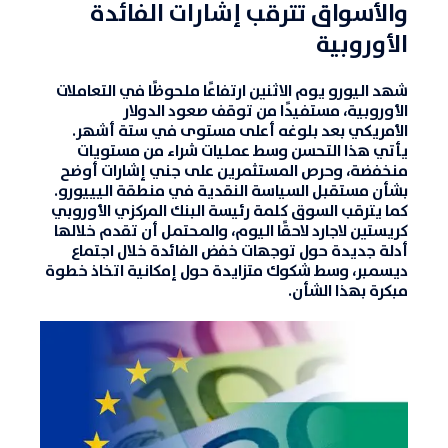
والأسواق تترقب إشارات الفائدة
الأوروبية
شهد
اليورو
يوم الاثنين ارتفاعًا ملحوظًا في
التعاملات
الأوروبية
، مستفيدًا من توقف صعود ا
لدولار
الأمريكي
بعد بلوغه أعلى مستوى في ستة أشهر.
يأتي هذا التحسن وسط عمليات شراء من مستويات
منخفضة، وحرص المستثمرين على جني إشارات أوضح
بشأن مستقبل السياسة النقدية في منطقة اليييورو.
كما يترقب السوق كلمة رئيسة البنك المركزي الأوروبي
كريستين لاجارد
لاحقًا اليوم، والمحتمل أن تقدم خلالها
أدلة جديدة حول توجهات خفض الفائدة خلال اجتماع
ديسمبر، وسط شكوك متزايدة حول إمكانية اتخاذ خطوة
مبكرة بهذا الشأن.