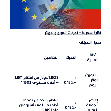
نظرة سعرية – تحركات اليورو والدولار
جدول التحركات
الأداة
التحرك
التفاصيل
المالية
الييورو/
↑
1.1528 دولار من افتتاح 1.1511
دولار
+0.15%
– أدنى مستوى 1.1502
اليوم
إغلاق
سادس انخفاض يومي…
↓
الجمعة
أدنى مستوى أسبوعين
-0.15%
لليورو
عند 1.1491