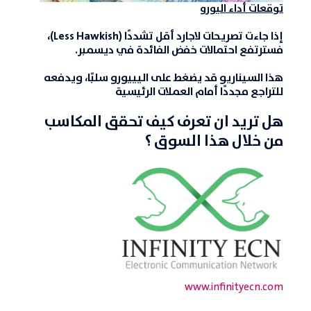
توقعات أداء اليورو
إذا جاءت تصريحات لاجارد
أقل تشددًا
(Less Hawkish)،
فسترتفع احتمالات خفض الفائدة في ديسمبر.
هذا السيناريو قد يضغط على اليييورو سلبًا، ويدفعه
للتراجع مجددًا أمام العملات الرئيسية
هل تريد ان تعرف كيف تحقق المكاسب
من خلال هذا السوق ؟
www.infinityecn.com