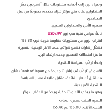
وصول الين إلى أضعف مستوياته خلال أسبوعين حفّز
المتداولين على فتح مراكز شراء جديدة، خصوصًا من قبل
الصناديق
قصيرة الأجل والمتداولين الفنيين.
ثالثاً: عوامل فنية في زوج
USD/JPY
اقتراب الزوج من مستويات مقاومة قوية قرب 157.80
تشكّل إشارات تشبع شرائي على الأطر الزمنية القصيرة
ما عزز احتمالات التصحيح ودعم ارتداد الين.
رابعاً: ترقّب السياسة النقدية
الأسواق تترقّب أي إشارات جديدة من Bank of Japan بشأن
مستقبل أسعار الفائدة، مقابل متابعة مسار السياسة
النقدية الأمريكية،
وهو ما يبقي التداولات حذرة ويحدّ من اندفاع الدولار.
النظرة الفنية قصيرة المدى
الدعم الأهم: 156.00 ثم 155.40