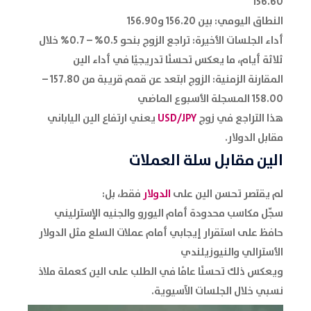
156.60
النطاق اليومي: بين 156.20 و156.90
أداء الجلسات الأخيرة: تراجع الزوج بنحو 0.5% – 0.7% خلال
ثلاثة أيام، ما يعكس تحسنًا تدريجيًا في أداء الين
المقارنة الزمنية: الزوج ابتعد عن قمم قريبة من 157.80 –
158.00 المسجلة الأسبوع الماضي
هذا التراجع في زوج
USD/JPY
يعني ارتفاع الين الياباني
مقابل الدولار.
الين
مقابل سلة العملات
لم يقتصر تحسن الين على
الدولار
فقط، بل:
سجّل مكاسب محدودة أمام اليورو والجنيه الإسترليني
حافظ على استقرار إيجابي أمام عملات السلع مثل الدولار
الأسترالي والنيوزيلندي
ويعكس ذلك تحسنًا عامًا في الطلب على الين كعملة ملاذ
نسبي خلال الجلسات الآسيوية.