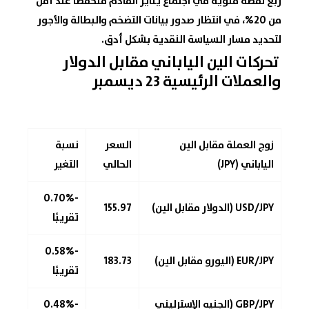
ربع نقطة مئوية في اجتماع يناير القادم منخفضًا عند أقل
من 20%، في انتظار صدور بيانات التضخم والبطالة والأجور
لتحديد مسار السياسة النقدية بشكل أدق.
تحركات
الين الياباني
مقابل الدولار
والعملات الرئيسية 23 ديسمبر
زوج العملة مقابل الين
السعر
نسبة
الياباني (JPY)
الحالي
التغير
-0.70%
USD/JPY (الدولار مقابل الين)
155.97
تقريبًا
-0.58%
EUR/JPY (اليورو مقابل الين)
183.73
تقريبًا
GBP/JPY (الجنيه الإسترليني
-0.48%