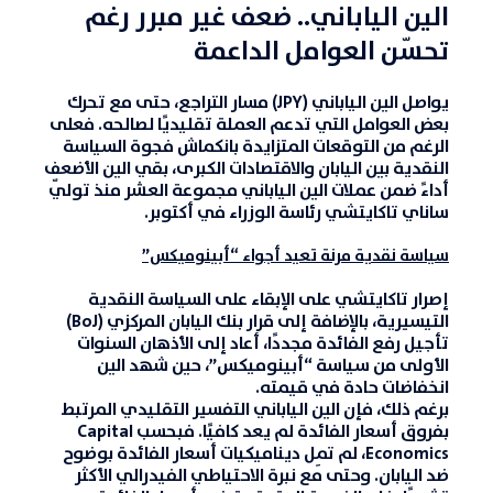
الين الياباني.. ضعف غير مبرر رغم
تحسّن العوامل الداعمة
يواصل
الين الياباني
(
JPY
) مسار التراجع، حتى مع تحرك
بعض العوامل التي تدعم العملة تقليديًا لصالحه. فعلى
الرغم من التوقعات المتزايدة بانكماش فجوة السياسة
النقدية بين اليابان والاقتصادات الكبرى، بقي الين الأضعف
أداءً ضمن عملات الين الياباني مجموعة العشر منذ تولّي
ساناي تاكايتشي
رئاسة الوزراء في أكتوبر.
سياسة نقدية مرنة تعيد أجواء “أبينوميكس”
إصرار تاكايتشي على الإبقاء على السياسة النقدية
التيسيرية، بالإضافة إلى قرار بنك اليابان المركزي (BoJ)
تأجيل رفع الفائدة مجددًا، أعاد إلى الأذهان السنوات
الأولى من سياسة “أبينوميكس”، حين شهد الين
انخفاضات حادة في قيمته.
برغم ذلك، فإن الين الياباني التفسير التقليدي المرتبط
بفروق أسعار الفائدة لم يعد كافيًا. فبحسب Capital
Economics، لم تمِل ديناميكيات أسعار الفائدة بوضوح
ضد اليابان. وحتى مع نبرة الاحتياطي الفيدرالي الأكثر