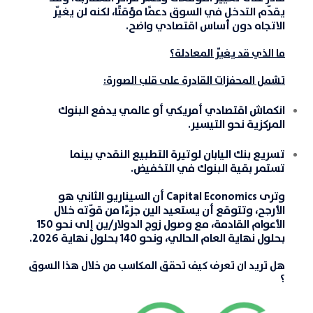
يقدّم التدخل في السوق دعمًا مؤقتًا، لكنه لن يغيّر
الاتجاه دون أساس اقتصادي واضح.
ما الذي قد يغيّر المعادلة؟
تشمل المحفزات القادرة على قلب الصورة:
انكماش اقتصادي أمريكي أو عالمي
يدفع البنوك
المركزية نحو التيسير.
تسريع
بنك اليابان
لوتيرة التطبيع النقدي
بينما
تستمر بقية البنوك في التخفيض.
وترى Capital Economics أن السيناريو الثاني هو
الأرجح، وتتوقع أن يستعيد الين جزءًا من قوّته خلال
الأعوام القادمة، مع وصول زوج الدولار/ين إلى نحو
150
بحلول نهاية العام الحالي
، ونحو
140 بحلول نهاية 2026
.
هل تريد ان تعرف كيف تحقق المكاسب من خلال هذا السوق
؟