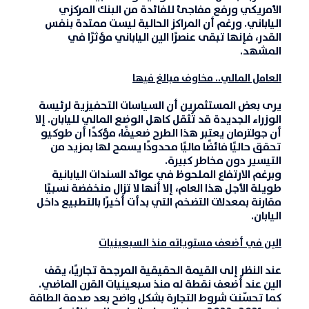
الأمريكي ورفع مفاجئ للفائدة من البنك المركزي
الياباني. ورغم أن المراكز الحالية ليست ممتدة بنفس
القدر، فإنها تبقى عنصرًا الين الياباني مؤثرًا في
المشهد.
العامل المالي.. مخاوف مبالغ فيها
يرى بعض المستثمرين أن السياسات التحفيزية لرئيسة
الوزراء الجديدة قد تُثقل كاهل الوضع المالي لليابان. إلا
أن جولترمان يعتبر هذا الطرح ضعيفًا، مؤكدًا أن طوكيو
تحقق حاليًا فائضًا ماليًا محدودًا يسمح لها بمزيد من
التيسير دون مخاطر كبيرة.
وبرغم الارتفاع الملحوظ في عوائد السندات اليابانية
طويلة الأجل هذا العام، إلا أنها لا تزال منخفضة نسبيًا
مقارنة بمعدلات التضخم التي بدأت أخيرًا بالتطبيع داخل
اليابان.
الين في أضعف مستوياته منذ السبعينيات
عند النظر إلى القيمة الحقيقية المرجحة تجاريًا، يقف
الين عند
أضعف نقطة له منذ سبعينيات القرن الماضي
.
كما تحسّنت شروط التجارة بشكل واضح بعد صدمة الطاقة