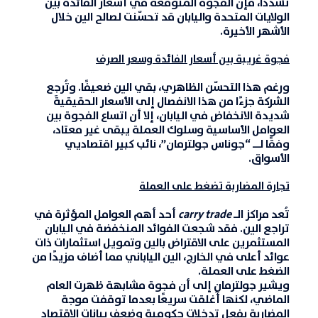
تشددًا، فإن الفجوة المتوقعة في أسعار الفائدة بين
الولايات المتحدة واليابان قد تحسّنت لصالح الين خلال
الأشهر الأخيرة.
فجوة غريبة بين أسعار الفائدة وسعر الصرف
ورغم هذا التحسّن الظاهري، بقي الين ضعيفًا. وتُرجِع
الشركة جزءًا من هذا الانفصال إلى
الأسعار الحقيقية
شديدة الانخفاض في اليابان
، إلا أن اتساع الفجوة بين
العوامل الأساسية وسلوك العملة يبقى غير معتاد،
وفقًا لــ “جوناس جولترمان”، نائب كبير اقتصاديي
الأسواق.
تجارة المضاربة تضغط على العملة
تُعد مراكز الـ
carry trade
أحد أهم العوامل المؤثرة في
تراجع الين. فقد شجعت الفوائد المنخفضة في اليابان
المستثمرين على الاقتراض بالين وتمويل استثمارات ذات
عوائد أعلى في الخارج، الين الياباني مما أضاف مزيدًا من
الضغط على العملة.
ويشير جولترمان إلى أن فجوة مشابهة ظهرت العام
الماضي، لكنها أُغلقت سريعًا بعدما توقفت موجة
المضاربة بفعل تدخلات حكومية وضعف بيانات الاقتصاد