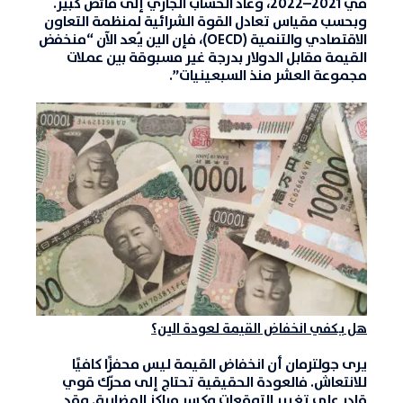
في 2021–2022، وعاد الحساب الجاري إلى فائض كبير.
وبحسب مقياس تعادل القوة الشرائية لمنظمة التعاون
الاقتصادي والتنمية (OECD)، فإن الين يُعد الآن “منخفض
القيمة مقابل الدولار بدرجة غير مسبوقة بين عملات
مجموعة العشر منذ السبعينيات”.
هل يكفي انخفاض القيمة لعودة الين؟
يرى جولترمان أن انخفاض القيمة ليس محفزًا كافيًا
للانتعاش. فالعودة الحقيقية تحتاج إلى
محرّك قوي
قادر على تغيير التوقعات وكسر مراكز المضاربة
. وقد