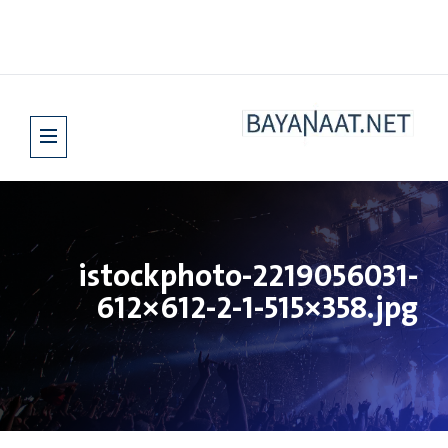
istockphoto-2219056031-
612×612-2-1-515×358.jpg