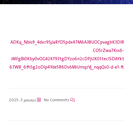
ADKq_Nbis9_4dxr9SjJaRfD5pdx47M6A38UOCpvagbK3DIR
CO5rZwa7Kss6-
iMFgBi0Kby0vOG42Kf93tgDYzo6n2cDPjUX0tteclSDAYkt
67W8_6fhSg2oDlp4Yde5R6Ds6MiUmqzVj_nqqQs0-d-e1-ft
No Comments
ديسمبر 3، 2025