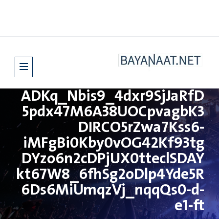
ADKq_Nbis9_4dxr9SjJaRfD
5pdx47M6A38UOCpvagbK3
DIRCO5rZwa7Kss6-
iMFgBi0Kby0vOG42Kf93tg
DYzo6n2cDPjUX0tteclSDAY
kt67W8_6fhSg2oDlp4Yde5R
6Ds6MiUmqzVj_nqqQs0-d-
e1-ft