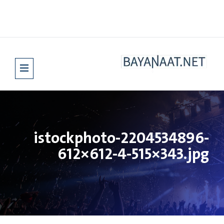
istockphoto-2204534896-
612×612-4-515×343.jpg