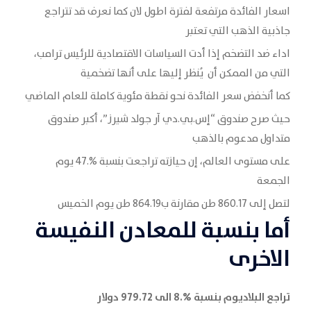
اسعار الفائدة مرتفعة لفترة اطول لان كما نعرف قد تتراجع
جاذبية الذهب التي تعتبر
اداء ضد التضخم إذا أدت السياسات الاقتصادية للرئيس ترامب،
التي من الممكن أن يُنظر إليها على أنها تضخمية
كما أنخفض سعر الفائدة نحو نقطة مئوية كاملة للعام الماضي
حيث صرح صندوق “إس.بي.دي آر جولد شيرز”، أكبر صندوق
متداول مدعوم بالذهب
على مستوى العالم، إن حيازته تراجعت بنسبة %.47 يوم
الجمعة
لتصل إلى 860.17 طن مقارنة ب864.19 طن يوم الخميس
أما بنسبة للمعادن النفيسة
الاخرى
تراجع البلاديوم بنسبة %.8 الى 979.72 دولار