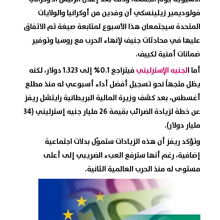
فولوديمير زيلينسكي أن وفدين من أوكرانيا والولايات
المتحدة سيجتمعان هذا الأسبوع لمتابعة صيغة تم الاتفاق
عليها في محادثات جنيف لإنهاء الحرب مع روسيا وتوفير
ضمانات أمنية لكييف.
أما ا
لجنيه الإسترليني
فيتراجع 0.1% إلى 1.323 دولار، لكنه
يظل متجهاً نحو تسجيل أفضل أداء أسبوعي له منذ مطلع
أغسطس، بعد كشف وزيرة المالية البريطانية رايتشل ريفز
عن خطة لزيادة الضرائب بقيمة 26 مليار جنيه إسترليني (34
مليار دولار).
وتؤكد ريفز أن هذه الزيادات ستموّل بدلات اجتماعية
إضافية، رغم أنها سترفع العبء الضريبي إلى أعلى
مستوى له منذ الحرب العالمية الثانية.