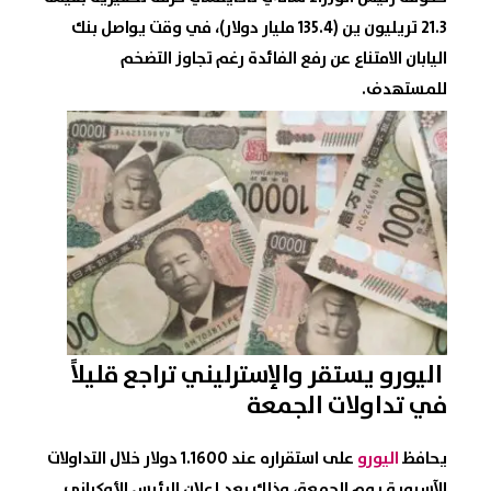
21.3 تريليون ين (135.4 مليار دولار)، في وقت يواصل بنك
اليابان الامتناع عن رفع الفائدة رغم تجاوز التضخم
للمستهدف.
اليورو
يستقر و
الإسترليني
تراجع قليلاً
في تداولات الجمعة
يحافظ
اليورو
على استقراره عند 1.1600 دولار خلال التداولات
الآسيوية يوم الجمعة، وذلك بعد إعلان الرئيس الأوكراني