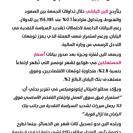
يتأرجح
الين الياباني
خلال تداولات الجمعة بين الصعود
والهبوط، ويتداول متراجعاً 0.1% عند 156.385 ين للدولار،
رغم البيانات الداعمة لاحتمالات تشديد السياسة النقدية في
اليابان، ورغم استمرار ضعف العملة الذي يعزز توقعات
التدخل الرسمي من وزارة المالية.
ويصعد الين لفترة وجيزة بعد صدور بيانات
أسعار
المستهلكين
في طوكيو لشهر نوفمبر التي تُظهر ارتفاعاً
بنسبة 2.8%، متجاوزة توقعات الاقتصاديين، وفوق
مستهدف بنك اليابان البالغ 2%.
ويؤكد محللو
كابيتال إيكونوميكس
في تقرير بحثي أن:
“استمرار ضيق سوق العمل وارتفاع التضخم الأساسي فوق
3% يجعل مبررات تشديد السياسة النقدية من جانب بنك
اليابان ما تزال قوية.”
ويتجه الين نحو تسجيل ثالث شهر من الخسائر، بينما تطرح
حكومة رئيس الوزراء ساناي تاكايتشي حزمة تحفيزية بقيمة