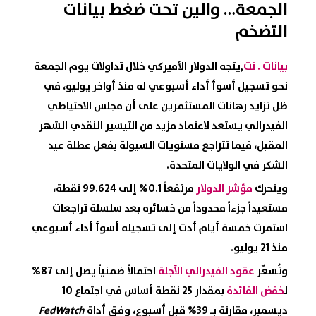
الجمعة… والين تحت ضغط بيانات
التضخم
بيانات . نت
,
يتجه الدولار الأميركي خلال تداولات يوم الجمعة
نحو تسجيل أسوأ أداء أسبوعي له منذ أواخر يوليو، في
ظل تزايد رهانات المستثمرين على أن مجلس الاحتياطي
الفيدرالي يستعد لاعتماد مزيد من التيسير النقدي الشهر
المقبل، فيما تتراجع مستويات السيولة بفعل عطلة عيد
الشكر في الولايات المتحدة.
ويتحرك
مؤشر الدولار
مرتفعاً 0.1% إلى 99.624 نقطة،
مستعيداً جزءاً محدوداً من خسائره بعد سلسلة تراجعات
استمرت خمسة أيام أدت إلى تسجيله أسوأ أداء أسبوعي
منذ 21 يوليو.
وتُسعّر
عقود الفيدرالي الآجلة
احتمالاً ضمنياً يصل إلى 87%
ل
خفض الفائدة
بمقدار 25 نقطة أساس في اجتماع 10
ديسمبر، مقارنة بـ 39% قبل أسبوع، وفق أداة
FedWatch