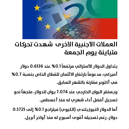
العملات الأجنبية الاخرى شهدت تحركات
متباينة يوم الجمعة
يتداول الدولار الأسترالي مرتفعاً 0.1% عند 0.6536 دولار
أميركي، مدعوماً بارتفاع الائتمان للقطاع الخاص بنسبة 0.7%
في أكتوبر مقارنة بالشهر السابق.
ويستقر اليوان الخارجي عند 7.074 يوان للدولار، متجهاً نحو
تسجيل أفضل أداء شهري له منذ أغسطس.
أما الدولار النيوزيلندي (الكيوي) فيتراجع 0.1% إلى 0.5725
دولار، رغم تسجيله أقوى أسبوع له منذ أواخر أبريل.