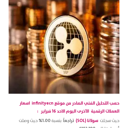
حسب التحليل الفني الصادر من موقع
infinityecn
اسعار
العملات الرقمية الأخرى اليوم الاحد 16 فبراير :
سولانا (SOL)
تراجعاً
1.00%
حيث سجلت
بنسبة
حيث وصلت