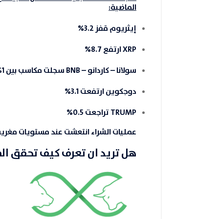
الماضية:
إيثريوم
قفز
3.2%
XRP
ارتفع
8.7%
سولانا – كاردانو – BNB
سجلت مكاسب بين
1% و5%
دوجكوين
ارتفعت
3.1%
TRUMP
تراجعت
0.5%
عمليات الشراء انتعشت عند مستويات مغرية،
هل تريد ان تعرف كيف تحقق ال