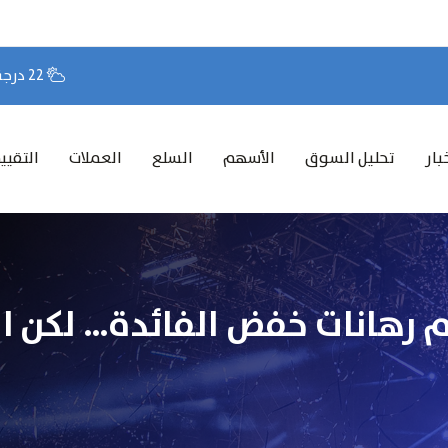
22 درجة مئوية
بار
تحليل السوق
الأسهم
السلع
العملات
التقيي
م رهانات خفض الفائدة… لكن ا