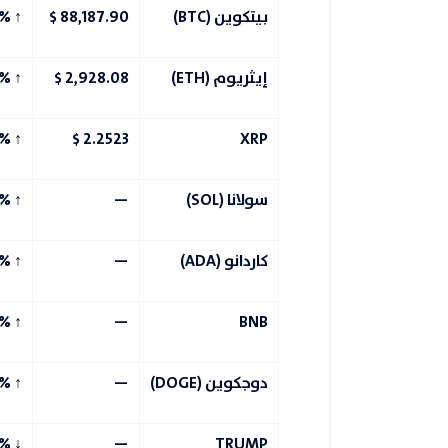
بيتكوين (BTC)
88,187.90 $
↑
8%
إيثريوم (ETH)
2,928.08 $
↑
2%
7%
↑
2.2523 $
XRP
سولانا (SOL)
—
↑
 – 5%
كاردانو (ADA)
—
↑
 – 5%
 – 5%
↑
—
BNB
دوجكوين (DOGE)
—
↑
1%
5%
↓
—
TRUMP