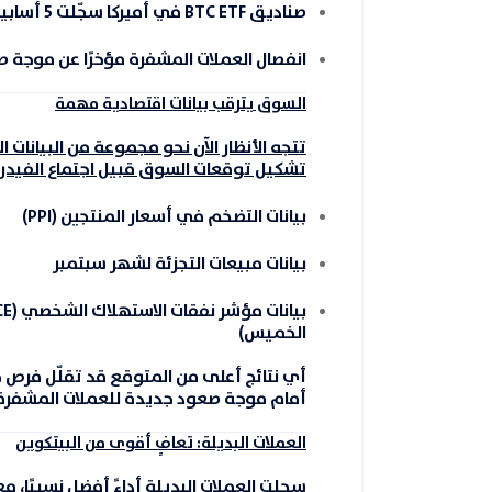
صناديق BTC ETF في أميركا سجّلت
5 أسابيع متتالية
انفصال العملات المشفرة مؤخرًا عن موجة 
السوق يترقب بيانات اقتصادية مهمة
تتجه الأنظار الآن نحو مجموعة من البيانات 
تشكيل توقعات السوق قبيل اجتماع الفيدرا
بيانات التضخم في أسعار المنتجين (PPI)
بيانات مبيعات التجزئة لشهر سبتمبر
بيانات مؤشر نفقات الاستهلاك الشخصي (PCE)
الخميس)
أي نتائج أعلى من المتوقع قد تقلّل فرص خ
أمام موجة صعود جديدة للعملات المشفرة
العملات البديلة: تعافٍ أقوى من البيتكوين
سجلت العملات البديلة أداءً أفضل نسبيًا، م