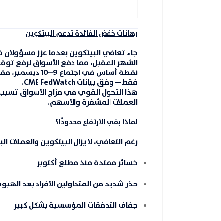
رهانات خفض الفائدة تدعم البيتكوين
جاء تعافي البيتكوين بعدما عزز مسؤولان 
الشهر المقبل، مما دفع الأسواق لرفع توق
نقطة أساس
في اجتماع 9–10 ديسمبر، مقارنة بتوقعات الأسبوع الماضي التي كانت عند
فقط—وفق بيانات
CME FedWatch
.
هذا التحول القوي في مزاج الأسواق تسبب
العملات المشفرة والأسهم.
لماذا بقي الارتفاع محدودًا؟
رغم التعافي، لا يزال البيتكوين والعملات ا
خسائر ممتدة منذ مطلع أكتوبر
حذر شديد من المتداولين الأفراد بعد الهبو
جفاف التدفقات المؤسسية بشكل كبير