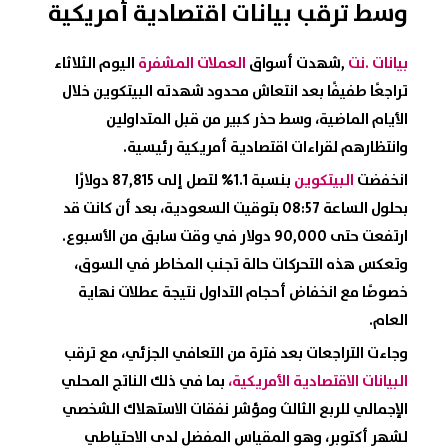
وسط ترقب بيانات اقتصادية أمريكية
بيانات .نت
,شهدت أسواق
العملات المشفرة
اليوم الثلاثاء
تراجعًا طفيفًا بعد انتعاش محدود شهدته البيتكوين خلال
الأيام الماضية، وسط حذر كبير من قبل المتداولين
وانتظارهم لقراءات اقتصادية أمريكية رئيسية.
انخفضت
البيتكوين
بنسبة 1.1% لتصل إلى 87,815 دولارًا
بحلول الساعة 08:57 بتوقيت السعودية، بعد أن كانت قد
ارتفعت حتى 90,000 دولار في وقت سابق من الأسبوع.
وتعكس هذه التحركات حالة تجنب المخاطر في السوق،
خصوصًا مع انخفاض أحجام التداول نتيجة عطلات نهاية
العام.
وجاءت التراجعات بعد فترة من التعافي الجزئي، مع ترقب
البيانات الاقتصادية الأمريكية،
بما في ذلك الناتج المحلي
الإجمالي للربع الثالث ومؤشر نفقات الاستهلاك الشخصي
لشهر أكتوبر، وهو المقياس المفضل لدى الاحتياطي