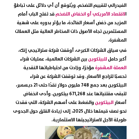
الفيدرالي لتقييم التضخم. ويُتوقع أن أي دلائل على تباطؤ
ا
لاقتصاد الأمريكي أو انخفاض التضخم
قد تفتح الباب أمام
المزيد من خفض أسعار الفائدة، ما يؤثر بدوره على شهية
المستثمرين تجاه الأصول ذات المخاطر العالية مثل العملات
المشفرة.
في سياق الشركات الكبرى، أوقفت شركة ستراتيجي إنك،
أكبر حامل
للبيتكوين
بين الشركات العالمية، عمليات شراء
العملة المشفرة
مؤخرًا، وزادت من احتياطياتها النقدية
تحسبًا لتراجع الأسعار. وقد توقفت الشركة عن شراء
البيتكوين بعد جمع 748 مليون دولار نقدًا حتى 21 ديسمبر،
لتبقى مقتنياتها عند 671,268 بيتكوين. وأدى انخفاض
أسعار
البيتكوين
والضغط على أسهم الشركة، التي فقدت
نحو نصف قيمتها خلال 2025، إلى زيادة القلق حول الجدوى
طويلة الأجل لاستراتيجيتها الاستثمارية.