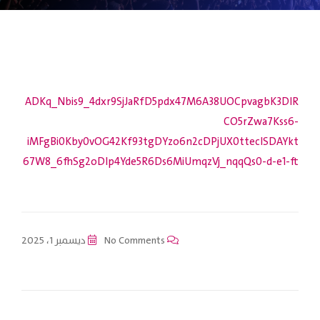
ADKq_Nbis9_4dxr9SjJaRfD5pdx47M6A38UOCpvagbK3DIR
CO5rZwa7Kss6-
iMFgBi0Kby0vOG42Kf93tgDYzo6n2cDPjUX0tteclSDAYkt
67W8_6fhSg2oDlp4Yde5R6Ds6MiUmqzVj_nqqQs0-d-e1-ft
No Comments
ديسمبر 1، 2025