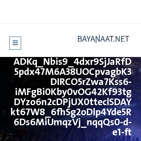
ADKq_Nbis9_4dxr9SjJaRfD
5pdx47M6A38UOCpvagbK3
DIRCO5rZwa7Kss6-
iMFgBi0Kby0vOG42Kf93tg
DYzo6n2cDPjUX0tteclSDAY
kt67W8_6fhSg2oDlp4Yde5R
6Ds6MiUmqzVj_nqqQs0-d-
e1-ft