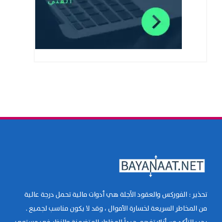
تحذير : الفوركس والعقود الآجلة هي أدوات مالية تحمل درجة عالية
من المخاطر السريعة لخسارة الأموال ، وقد لا يكون مناسب لجميع .