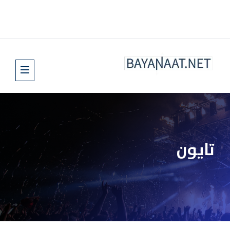
تايون