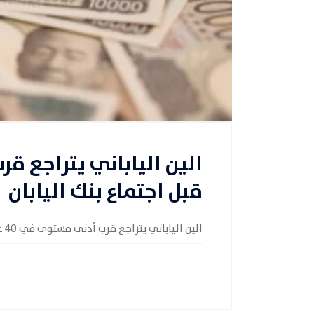
قبل اجتماع بنك اليابان
الين الياباني يتراجع قرب أدنى مستوى في 40 عامًا قبل اجتماع بنك اليابان تراجع الين الياباني خلال تعا�