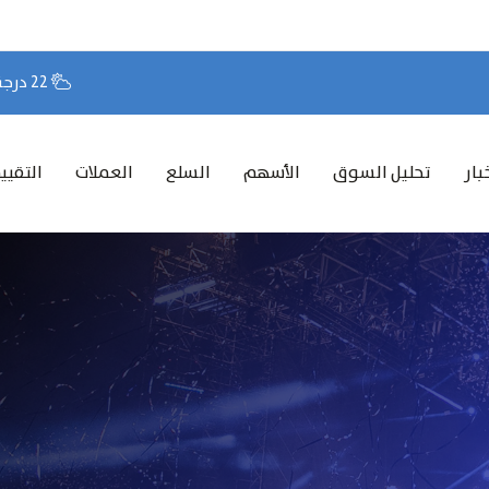
22 درجة مئوية
بار
تحليل السوق
الأسهم
السلع
العملات
التقيي