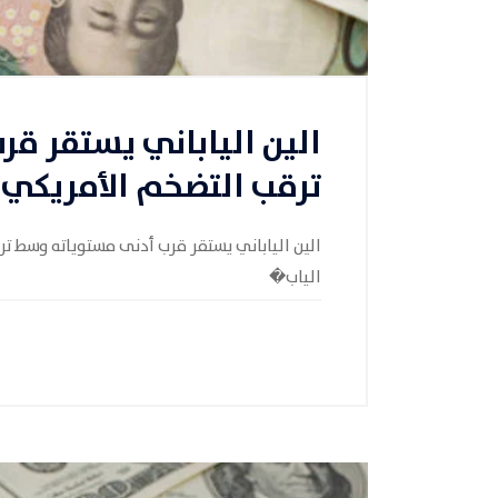
الين الياباني يستقر ق
ترقب التضخم الأمريكي
الين الياباني يستقر قرب أدنى مستوياته وسط ت
الياب�