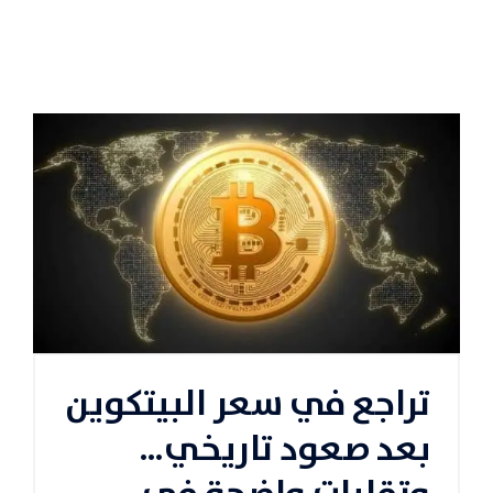
تراجع في سعر البيتكوين
بعد صعود تاريخي…