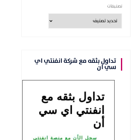
تصنيفات
تداول بثقه مع شركة انفنتي اي
سي ان