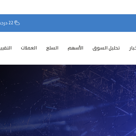
22 درجة مئوية
بار
تحليل السوق
الأسهم
السلع
العملات
التقيي