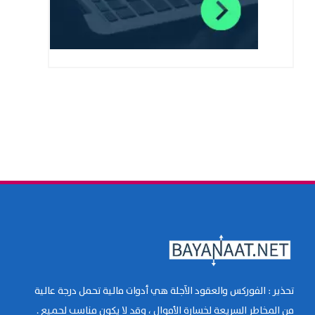
تحذير : الفوركس والعقود الآجلة هي أدوات مالية تحمل درجة عالية
من المخاطر السريعة لخسارة الأموال ، وقد لا يكون مناسب لجميع .