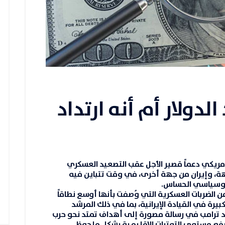
دولار أم أنه ارتداد
لأمريكي
دعماً قصير الأجل عقب التصعيد العسكري
 جهة، وإيران من جهة أخرى، في وقت تتباين فيه
جيوسياسي الحساس.
الضربات العسكرية التي وُصفت بأنها أوسع نطاقاً
بيرة في القيادة الإيرانية، بما في ذلك المرشد
لد ترامب في رسالة مصورة إلى أهداف تمتد نحو حرب
رفع مستوى التوترات الإقليمية بشكل ملحوظ.