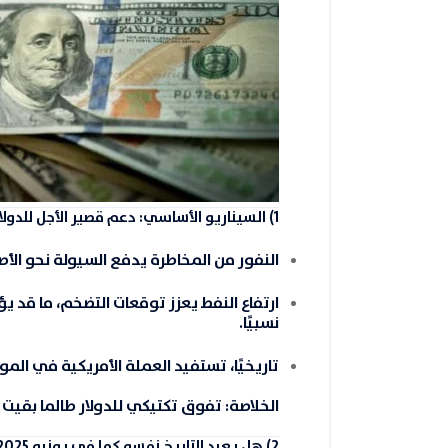
1) السيناريو الأساسي: دعم قصير الأجل للدولار
النفور من المخاطرة
يدفع السيولة نحو الأصو
ارتفاع النفط
يعزز توقعات التضخم، ما قد يؤخ
نسبيًا.
تاريخيًا، تستفيد العملة الأمريكية في ال
الخلاصة:
تفوق تكتيكي للدولار طالما بقيت 
2) هل يعيد التاريخ نفسه كما في يونيو 2025؟