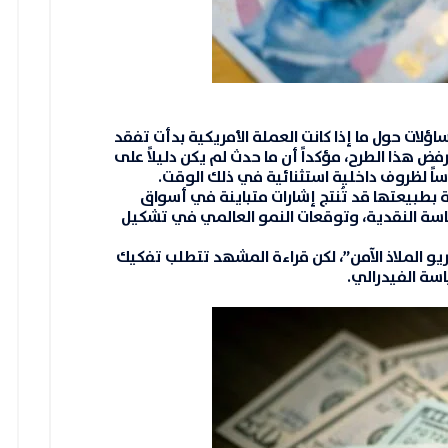
 الأداء المتقلب للدولار في أزمة 2025 تساؤلات حول ما إذا كانت العملة الأمريكية بدأت تفقد
بيتها الدفاعية التقليدية. إلا أن HSBC يرفض هذا الطرح، مؤكداً أن ما حدث لم يكن دليلاً على
اساً لظروف داخلية استثنائية في ذلك الوقت.
بطبيعتها قد تُنتج إشارات متباينة في أسواق
ياسة النقدية، وتوقعات النمو العالمي في تشكيل
يو الملاذ الآمن”، لكن قراءة المشهد تتطلب تفكيك
سة الفيدرالي.