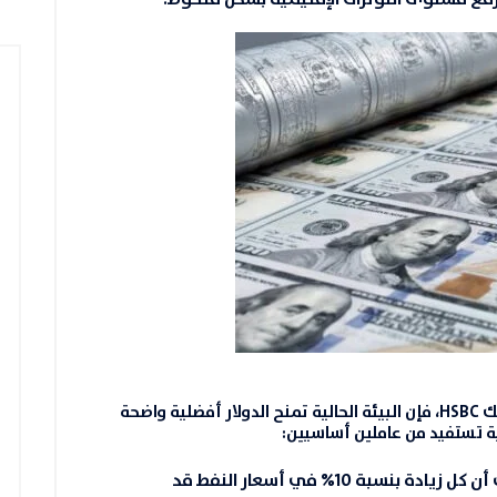
بحسب ديفيد ماي، استراتيجي العملات في بنك HSBC، فإن البيئة الحالية تمنح الدولار أفضلية واضحة
ة تستفيد من عاملين أساسيين:
: إذ تشير التقديرات إلى أن كل زيادة بنسبة 10% في أسعار النفط قد