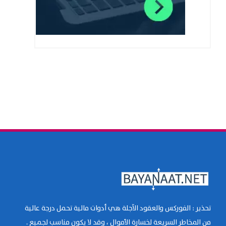
تحذير : الفوركس والعقود الآجلة هي أدوات مالية تحمل درجة عالية
من المخاطر السريعة لخسارة الأموال ، وقد لا يكون مناسب لجميع .