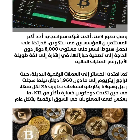
وفي تطور لافت، أكدت شركة ستراتيجي، أحد أكبر
المستثمرين المؤسسيين في بيتكوين، قدرتها على
تحمل هبوط السعر حتى مستوى 8,000 دولار دون
الحاجة إلى تصفية حيازاتها، في إشارة إلى ثقة طويلة
الأجل رغم التقلبات الحالية
كما امتدت الخسائر إلى ا
لعملات ا
لرقمية البديلة، حيث
تراجع إيثريوم إلى ما دون 1,960 دولار، بينما سجلت
ريبل وسولانا وكاردانو انخفاضات تجاوزت 5% لكل منها،
في حين تكبدت دوجكوين خسارة بأكثر من 12%، ما
يعكس ضعف المعنويات في السوق الرقمية بشكل عام