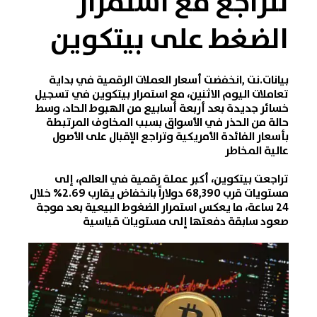
تتراجع مع استمرار
الضغط على بيتكوين
بيانات.نت
,انخفضت أسعار
العملات الرقمية
في بداية
تعاملات اليوم الاثنين، مع استمرار بيتكوين في تسجيل
خسائر جديدة بعد أربعة أسابيع من الهبوط الحاد، وسط
حالة من الحذر في الأسواق بسبب المخاوف المرتبطة
بأسعار الفائدة الأمريكية وتراجع الإقبال على الأصول
عالية المخاطر
تراجعت
بيتكوين
، أكبر عملة رقمية في العالم، إلى
مستويات قرب 68,390 دولاراً بانخفاض يقارب 2.69% خلال
24 ساعة، ما يعكس استمرار الضغوط البيعية بعد موجة
صعود سابقة دفعتها إلى مستويات قياسية