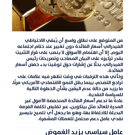
من المتوقع على نطاق واسع أن يُبقي
الاحتياطي
الفيدرالي
أسعار الفائدة دون تغيير عند ختام اجتماعه
اليوم. إلا أن اهتمام الأسواق لا ينصب على قرار التثبيت
بقدر تركيزه على البيان المصاحب وتصريحات رئيس
الفيدرالي، بحثًا عن إشارات حول توقيت بدء خفض أسعار
الفائدة.
وتأتي هذه الترقبات في وقت تظهر فيه علامات على
تراجع التضخم، بينما يظل النمو الاقتصادي الأمريكي مرنًا،
ما يزيد من حالة عدم اليقين بشأن الخطوة التالية
للسياسة النقدية.
عادةً ما تدعم أسعار الفائدة المنخفضة الأصول غير
المدرة للعائد مثل بيتكوين، عبر تقليص تكلفة الفرصة
البديلة للاحتفاظ بها، وهو ما يجعل أي تلميح بتيسير
نقدي عامل دعم محتمل للعملات المشفرة.
عامل سياسي يزيد الغموض