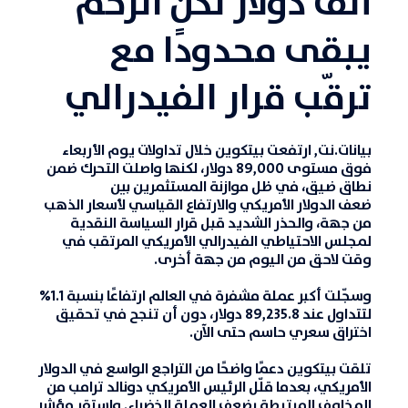
ألف دولار لكن الزخم
يبقى محدودًا مع
ترقّب قرار الفيدرالي
بيانات.نت,
ارتفعت
بيتكوين
خلال تداولات يوم الأربعاء
فوق مستوى 89,000 دولار، لكنها واصلت التحرك ضمن
نطاق ضيق، في ظل موازنة المستثمرين بين
ضعف
الدولار الأمريكي
والارتفاع القياسي لأسعار الذهب
من جهة، والحذر الشديد قبل قرار السياسة النقدية
لمجلس الاحتياطي الفيدرالي الأمريكي المرتقب في
وقت لاحق من اليوم من جهة أخرى.
وسجّلت أكبر
عملة
مشفرة في العالم ارتفاعًا بنسبة 1.1%
لتتداول عند 89,235.8 دولار، دون أن تنجح في تحقيق
اختراق سعري حاسم حتى الآن.
تلقت بيتكوين دعمًا واضحًا من التراجع الواسع في الدولار
الأمريكي، بعدما قلّل الرئيس الأمريكي دونالد ترامب من
المخاوف المرتبطة بضعف العملة الخضراء. واستقر مؤشر