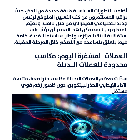
أضافت التطورات السياسية طبقة جديدة من الحذر، حيث
يراقب المستثمرون عن كثب التعيين المتوقع لرئيس
جديد للاحتياطي الفيدرالي من قبل ترامب. ويقيّم
المتداولون كيف يمكن لهذا التغيير أن يؤثر على
استقلالية البنك المركزي وإطار سياسته النقدية، خاصة
فيما يتعلق بتسامحه مع التضخم خلال المرحلة المقبلة.
العملات المشفرة اليوم: مكاسب
محدودة للعملات البديلة
سجّلت معظم العملات البديلة مكاسب متواضعة، متتبعة
الأداء الإيجابي الحذر لبيتكوين، دون ظهور زخم قوي
مستقل.