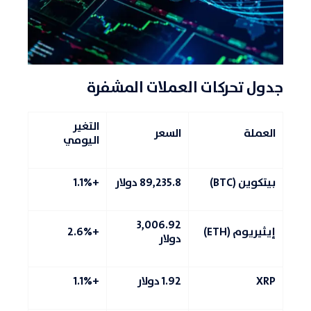
جدول تحركات العملات المشفرة
التغير
العملة
السعر
اليومي
بيتكوين (BTC)
89,235.8 دولار
+1.1%
3,006.92
إيثيريوم (ETH)
+2.6%
دولار
XRP
1.92 دولار
+1.1%