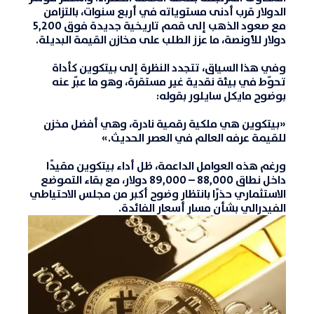
الدولار قرب أدنى مستوياته في أربع سنوات، بالتزامن
مع صعود الذهب إلى قمم تاريخية جديدة فوق 5,200
دولار للأونصة، ما عزز الطلب على مخازن القيمة البديلة.
وفي هذا السياق، تتجدد النظرة إلى بيتكوين كأداة
تحوّط في بيئة نقدية غير مستقرة، وهو ما عبّر عنه
بوضوح
مايكل سايلور
بقوله:
«بيتكوين هي ملكية رقمية نادرة، وهي أفضل مخزن
للقيمة عرفه العالم في العصر الحديث.»
ورغم هذه العوامل الداعمة، ظل أداء بيتكوين مقيدًا
داخل نطاق 88,000 – 89,000 دولار، مع بقاء التموضع
الاستثماري حذرًا بانتظار وضوح أكبر من مجلس الاحتياطي
الفيدرالي بشأن مسار أسعار الفائدة.