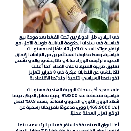
في اليابان، ظل
الدولار/ين
تحت الضغط بعد موجة بيع
قياسية في سندات الحكومة اليابانية طويلة الأجل، مع
ارتفاع عوائد السندات لأجل 40 عامًا إلى مستويات
قياسية، وسط مخاوف المستثمرين من التزامات الإنفاق
الجديدة لرئيسة الوزراء ساناي تاكايتشي، والتي تشمل
تعليق ضريبة المبيعات على الغذاء. كما أعلنت
تاكايتشي عن انتخابات مبكرة في 8 فبراير لتعزيز
تفويضها السياسي لتنفيذ أجندتها الاقتصادية.
على صعيد آخر، سجلت
الروبية الهندية
مستويات
قياسية منخفضة عند 91.3800 روبية مقابل الدولار، بينما
شهد الوون الكوري الجنوبي انتعاشًا بنسبة 0.8% ليصل
إلى 1,468.9000 وون، مدعومًا بتصريحات رسمية عن
توقع تعزيز العملة محليًا.
أما اليوان الصيني فقد استقر في البر الرئيسي، بينما
ارتفع اليوان الخارجي بنسبة طفيفة 0.1% مقابل الدولار،