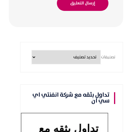
تصنيفات
تداول بثقه مع شركة انفنتي اي
سي ان