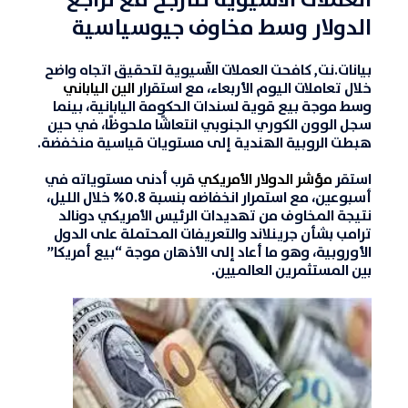
العملات الآسيوية تتأرجح مع تراجع
الدولار وسط مخاوف جيوسياسية
بيانات.نت,
كافحت
العملات الآسيوي
ة لتحقيق اتجاه واضح
خلال تعاملات اليوم الأربعاء، مع استقرار
الين الياباني
وسط موجة بيع قوية لسندات
الحكومة اليابانية
، بينما
سجل الوون الكوري الجنوبي انتعاشًا ملحوظًا، في حين
هبطت الروبية الهندية إلى مستويات قياسية منخفضة.
استقر
مؤشر الدولار الأمريكي
قرب أدنى مستوياته في
أسبوعين، مع استمرار انخفاضه بنسبة 0.8% خلال الليل،
نتيجة المخاوف من تهديدات الرئيس الأمريكي دونالد
ترامب بشأن جرينلاند والتعريفات المحتملة على الدول
الأوروبية، وهو ما أعاد إلى الأذهان موجة “بيع أمريكا”
بين المستثمرين العالميين.