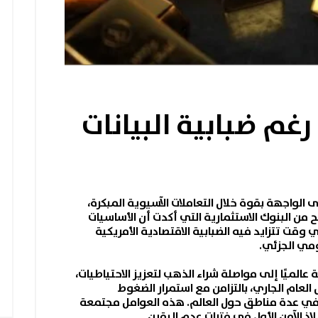
رغم ضبابية البيانات
 الواجهة بقوة خلال التعاملات الآسيوية المبكرة،
 من البنوك الاستثمارية التي أكدت أن الأساسيات
ي وقت تتزايد فيه الضبابية الاقتصادية الأمريكية
كومي الجزئي.
ة
عالميًا إلى مواصلة شراء الذهب لتعزيز الاحتياطيات،
العام الجاري، بالتزامن مع استمرار الضغوط
 في عدة مناطق حول العالم. هذه العوامل مجتمعة
لاذ الآمن الأول في فترات عدم اليقين.