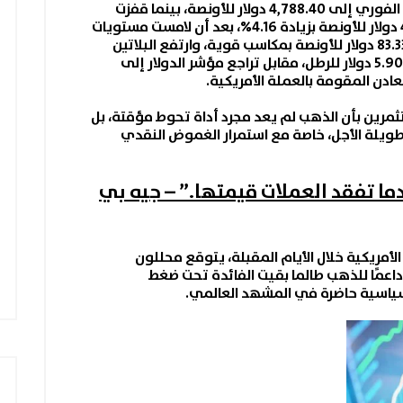
الفوري
إلى 4,788.40 دولار للأونصة، بينما قفزت
إلى 4,846.29 دولار للأونصة بزيادة 4.16%، بعد أن لامست مستويات
البلاتين
مؤشر الدولار
إلى
ثمرين بأن الذهب لم يعد مجرد أداة تحوط مؤقتة، بل
ة طويلة الأجل، خاصة مع استمرار الغموض النقدي
ا تفقد العملات قيمتها.” – جيه بي
الأمريكية خلال الأيام المقبلة، يتوقع محللون
ى داعمًا للذهب طالما بقيت الفائدة تحت ضغط
يوسياسية حاضرة في المشهد العالمي.