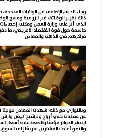
وجاء الدعم الإضافي من الولايات المتحدة، 
الذي أثر على وزارة العمل ومكتب إحصاءات 
حاسمة حول قوة الاقتصاد الأمريكي، ما دفع
مراكزهم في الذهب والمعادن.
وبالتوازي مع ذلك، شهدت
المعادن
موجة تع
عن عمليات جني أرباح وترشيح كيفن وارش لر
ارتفاع الدولار مؤقتًا والضغط على أسعار ال
والنمو أعادت المشترين سريعًا إلى السوق.