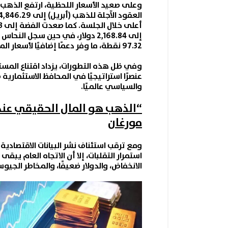
وعلى صعيد الأسعار اللحظية، ارتف
ع الذهب 
العقود الآجلة للذهب (أبريل)
أعلى خلال الجلسة. كما صعدت
الفضة
إلى 83.33 دولار للأونصة بمكاسب قوية، وارتفع
إلى 2,168.84 دولار، في حين سجل النحاس 5.90 دولار للرطل، مقابل تراجع
97.32 نقطة، ما وفر دعمًا إضافيًا لأسعار المعادن المقومة بالعملة الأمريكية.
وفي ظل هذه التطورات، يزداد اقتناع المست
عنصرًا استراتيجيًا في المحافظ الاستثماري
والسياسي عالميًا.
“الذهب هو المال الحقيقي عندم
مورغان
ومع ترقب استئناف نشر البيانات الاقتصادية 
استمرار التقلبات، إلا أن الاتجاه العام يبق
الانخفاض، والدولار ضعيفًا، والمخاطر الج