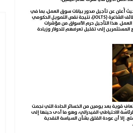
حيث أُعلن عن تأجيل صدور بيانات سوق العمل، بما في
ذلك تقرير الوظائف غير الزراعية ومسح الوظائف الشاغرة (JOLTS)، نتيجة نقص التمويل الحكومي
العمل. هذا التأجيل حرم الأسواق من مؤشرات
 المستثمرين إلى تقليل تعرضهم للدولار وزيادة
افٍ قوية بعد يومين من الخسائر الحادة التي نجمت
ئاسة الاحتياطي الفيدرالي، وهو ما أدى حينها إلى
سلع. إلا أن عودة القلق بشأن
السياسة النقدية