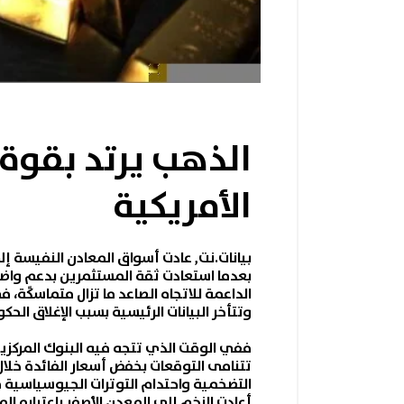
الذهب يرتد بقوة 
الأمريكية
بيانات.نت,
عادت أسواق
المعادن النفيسة
إلى
بعدما استعادت ثقة المستثمرين بدعمٍ واضح
الداعمة للاتجاه الصاعد ما تزال متماسكة، ف
وتتأخر البيانات الرئيسية بسبب الإغلاق الح
ففي الوقت الذي تتجه فيه ا
لبنوك المركزي
تتنامى التوقعات بخفض أسعار الفائدة خلال 
التضخمية واحتدام التوترات الجيوسياسية
أعادت الزخم إلى المعدن الأصفر باعتباره الم