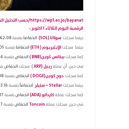
https://wp1.es.jo/bayanat/حسب التحليل الفني الصادر من موقع
الرقمية اليوم الثلاثاء 1 اكتوبر :
سولانا (SOL)
انخفاضا
2.08%
بينما سجلت
بنسبة
الإيثيريوم
( ETH)
انخفاضا
05%
بينما سجلت
بنسبة
بينانس كوين(BNB )
انخفاض
4%
كما سجلت
بنسبة
ريبل (
XRP
)
انخفاض
في حين أن عملة
سجلت
بن
دوج كوين
(DOGE )
انخفاض
38%
كما سجلت
بنسبة
Stellar – ستيلر
انخفاضاً
3.16%
بينما سجلت
بنسبة
كاردانو (ADA)
انخفاض
17%
كما سجلت عملة
بنسبة
Toncoin
انخفاض
7%
في حين سجلت عملة
بنسبة