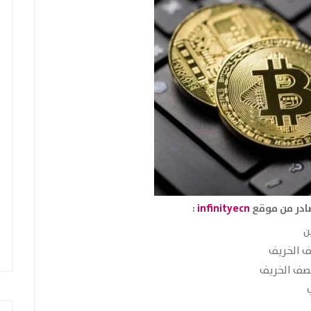
:
infinityecn
ن
ف الخريف
تصف الخريف