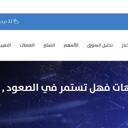
22 درجة مئوية
بار
تحليل السوق
الأسهم
السلع
العملات
التقيي
ات فهل تستمر في الصعود , و 