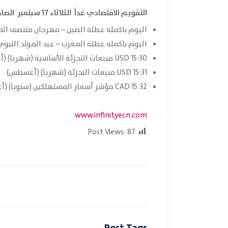
التقويم الاقتصادي غداً الثلاثاء 17 سبتمبر الصادر من موقع
اليوم باكمله عطلة الصين – مهرجان منتصف ال
اليوم باكمله عطلة المغرب – عيد المولد النبوي
15:30 USD مبيعات التجزئة الأساسية (شهريا) (أغسطس)
15:31 USD مبيعات التجزئة (شهريا) (أغسطس)
15:32 CAD مؤشر أسعار المستهلكين (سنويا) (أغسطس)
www.infinityecn.com
Post Views:
87