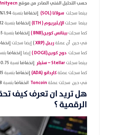
حسب التحليل الفني الصادر من موقع
finityecn
سولانا (SOL)
إنخفاضا
1.94%
بينما سجلت
بنسبة
الإيثيريوم
( ETH)
إنخفاضا
12%
بينما سجلت
بنسبة
بينانس كوين(BNB )
إنخفاضا
5%
كما سجلت
بنسبة
ريبل (
XRP
)
إنخفا
في حين أن عملة
إيضا سجلت
دوج كوين
(DOGE )
إنخفاضا
كما سجلت
إيضا
بنس
Stellar – ستيلر
إنخفاضا
0.75%
بينما سجلت
نسبة
كاردانو (ADA)
إنخفاضا
15%
كما سجلت عملة
بنسبة
Toncoin
انخفاضا
8%
في حين سجلت عملة
بنسبة
هل تريد ان تعرف كيف تحق
الرقمية ؟