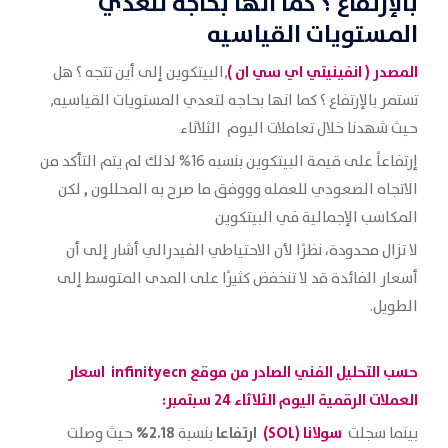
بالإرتفاع ؟ كما انها بحاجه لتعدي
المستويات القياسيه
المصدر (
انفينيتي اي سي ان
)
,البيتكوين إلى أين تتجه ؟ هل
تستمر بالإرتفاع ؟ كما انها بحاجه لتعدي المستويات القياسيه,
حيث شهدنا خلال تعاملات اليوم الثلاثاء
إرتفاعاً على قيمة البيتكوين بنسبه 16% لذلك لم يتم التأكد من
,
الاتجاه الصعودي للعمله وووفق ما صرح به المحللون
لكن
المكاسب الإجمالية في البيتكوين
لا تزال محدودة، نظرًا لأن الاحتياطي الفيدرالي أشار إلى أن
أسعار الفائدة قد لا تنخفض كثيرًا على المدى المتوسط إلى
الطويل.
حسب التحليل الفني الصادر من موقع
infinityecn
اسعار
العملات الرقمية اليوم الثلاثاء 24 سبتمبر:
سولانا (SOL)
ارتفاعا
2.18%
بينما سجلت
بنسبة
حيث وصلت