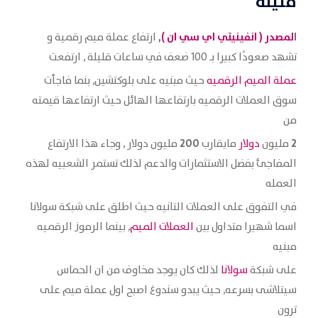
قليلة
ا
لمصدر (
انفينيتي اي سي ان
)
,
ارتفاع عملة ميم رقمية و
تشهد صعودًا كبيرا بـ 100 ضعف في ساعات قليلة , ارتفعت
عملة الميم الرقميه
حيث مبنيه على بلوكتشين, بنما فاجأت
سوق العملات الرقميه بارتفاعها الهائل حيث ارتفاعها قيمته
من
200
2
مليون
دولار
مايقارب
مليون دولار , وجاء هذا الارتفاع
المفاجئ بفضل الاستثمارات والدعم لذلك تستمر الشعبيه لهذه
العمله
في التفوق على العملات التانيه حيث اطلق على شبكة سولانا
اسما شهيرا متداول بين
العملات الميم
, بينما الرموز الرقميه
مبنيه
على شبكة
سولانا
لذلك كان يوجد مخاوف من ان الحماس
سيتلاشى بسرعه, حيث يبدو سندوغ اصبح اول عملة ميم على
ترون