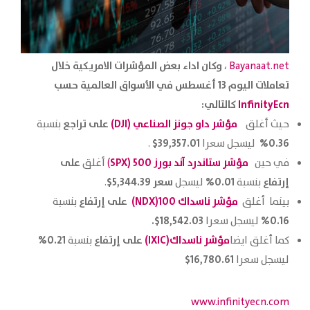
وكان اداء بعض المؤشرات الامريكية خلال
،
Bayanaat.net
تعاملات اليوم 13 أغسطس في الأسواق العالمية حسب
InfinityEcn
كالتالي:
مؤشر داو جونز الصناعي (DJI)
على
تراجع
حيث أغلق
بنسبة
39,357.01$
0.36%
ليسجل سعرا
.‏
مؤشر ستاندرد آند بورز 500 (SPX
على
في حين
)
أغلق
إرتفاع
0.01%
سعر 5,344.39$
بنسبة
ليسجل
.‏
مؤشر ناسداك 100(NDX)
على إرتفاع
بينما أغلق
بنسبة
18,542.03$.
0.16%
ليسجل سعرا
مؤشر ناسداك
(IXIC)
على إرتفاع
0.21%
كما أغلق ايضا
بنسبة
16,780.61$
ليسجل سعرا
www.infinityecn.com