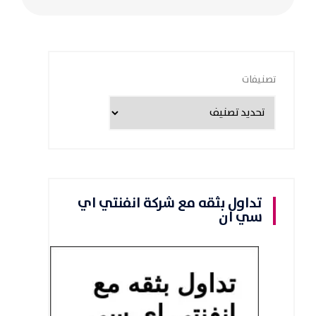
تصنيفات
تداول بثقه مع شركة انفنتي اي
سي ان