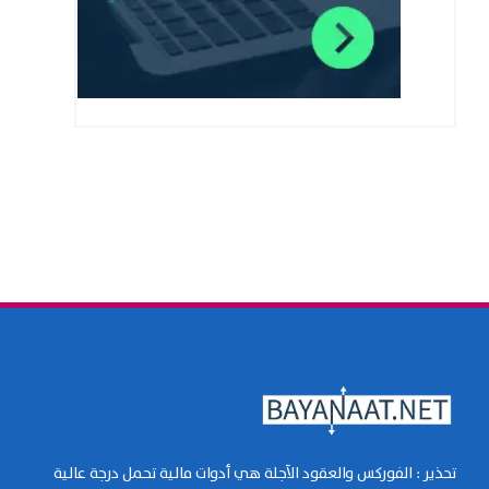
تحذير : الفوركس والعقود الآجلة هي أدوات مالية تحمل درجة عالية