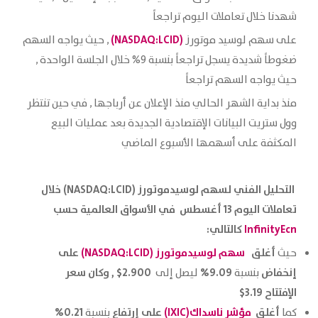
شهدنا خلال تعاملات اليوم تراجعاً
(NASDAQ:LCID)
على سهم لوسيد موتورز
, حيث يواجه السهم
ضغوطاً شديدة يسجل تراجعاً بنسبة 9% خلال الجلسة الواحدة ,
حيث يواجه السهم تراجعاً
منذ بداية الشهر الحالي منذ الإعلان عن أرباجها , في حين تنتظر
وول ستريت البيانات الإقتصادية الجديدة بعد عمليات البيع
المكثفة على أسهمها الأسبوع الماضي
التحليل الفني لسهم لوسيدموتورز (NASDAQ:LCID) خلال
تعاملات اليوم 13 أغسطس في الأسواق العالمية حسب
InfinityEcn
كالتالي:
أغلق
سهم لوسيدموتورز (NASDAQ:LCID)
على
حيث
إنخفاض
9.09%
2.900$ ,
وكان سعر
بنسبة
ليصل إلى
الإفتتاح 3.19$
أغلق
مؤشر ناسداك
(IXIC)
على إرتفاع
0.21%
كما
بنسبة