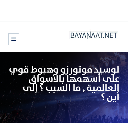
لوسيد موتورزو وهبوط قوي
على أسهمها بالأسواق
العالمية , ما السبب ؟ إلى
أين ؟