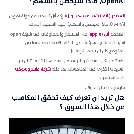
OpenAI, ماذا سيحصل بالسهم؟
ا
لمصدر (
انفينيتي اي سي ان
)
,شركة آبل تنسحب من جولة تمويل
OpenAI, ماذا سيحصل بالسهم؟, حيث انسحبت الشركة
آبل
apple)
شركة open
الضخمه
(
من الاستثمار والمفاوضات في
al و
التي تكون مسؤوله عن الذكاء الاصطناعي, بينما من
المتوقع كان ان تنضم شركة ابل
للاستثمار لكن انسحبت وبالرغم من انسحابها الا انه لاتزال بين
شركة مايكروسوفت
الشركات الاخرى في المناقشات, بما ذلك
التي استثمرت
مايقارب 13 مليار دولار.
هل تريد ان تعرف كيف تحقق المكاسب
من خلال هذا السوق ؟