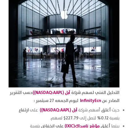
التحليل الفني لسهم شركة
آبل (NASDAQ:AAPL))
حسب التقرير
الصادر عن
InfinityEcn
ليوم الجمعه 27 سبتمبر :
أغلق
آبل (NASDAQ:AAPL))
ارتفاع
حيث
أسهم شركة
على
227.79$
0.12%
بنسبة
لتصل إلى
لسهم.
أغلق
مؤشر ناسداك
(IXIC)
على انخفاض
بينما
بنسبة