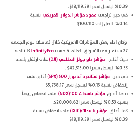
0.39%
18,119.59$.‏
ليسجل سعرا
تراجعت
عقود مؤشر الدولار
الامريكي
في حين
بنسبة
100.110$
0.14%
لتصل إلى
وكان اداء بعض المؤشرات الامريكية خلال تعاملات يوم الجمعه
27 سبتمبر في الأسواق العالمية حسب
InfinityEcn
كالتالي:
مؤشر داو جونز الصناعي (DJI)
على ارتفاع
حيث أغلق
بنسبة
42,313.00$
0.33%
ليسجل سعرا
.‏
مؤشر ستاندرد آند بورز 500 (SPX
على
في حين
)
أغلق
إنخفاض
0.13%
سعر 5,738.17$
بنسبة
ليسجل
.‏
مؤشر ناسداك 100(NDX)
على انخفاض إيضاً
بينما أغلق
20,008.62$.
0.53%
بنسبة
ليسجل سعرا
مؤشر ناسداك
(IXIC)
على انخفاض
كما أغلق
بنسبة
18,119.59$
0.39%
ليسجل سعرا