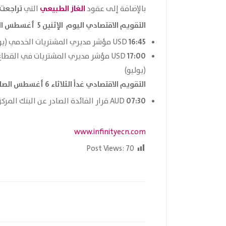
الغاز الطبيعي
تراجعت
بالإضافة إلى
عقود
التي
التقويم الاقتصادي اليوم الإثنين 5 أغسطس الصادر من موقع
16:45
USD مؤشر مديري المشتريات الخدمي (يوليو)
17:00
(يوليو)
التقويم الاقتصادي غداً الثلاثاء 6 أغسطس الصادر من موقع
07:30
AUD قرار الفائدة الصادر عن البنك المركزي الاسترالي (أغسطس)
www.infinityecn.com
Post Views:
70