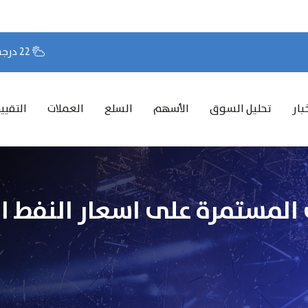
22 درجة مئوية
بار
تحليل السوق
الأسهم
السلع
العملات
التقيي
المستمرة على اسعار النفط ال