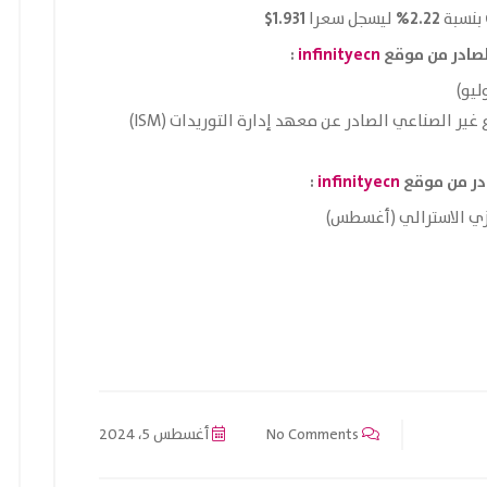
1.931$
2.22%
بنسبة
ليسجل سعرا
:
infinityecn
USD مؤشر مديري المشتريات في القطاع غير الصناعي الصادر عن معهد إدارة التوريدات (ISM)
:
infinityecn
No Comments
أغسطس 5، 2024