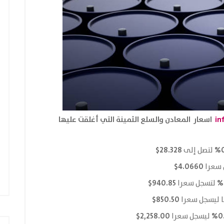
in
اسعار المعادن والسلع الثمينة التي أغلقت عليها
28.328$
لتصل إلى
4.0660$
 سعرا
940.85$
لتسجل سعرا
850.50$
 ليسجل سعرا
2,258.00$
0.
ليسجل سعرا