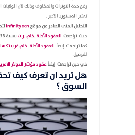
رفع حدة التوترات والمخاوف وذلك لأن الولايات ا
تعتبر المستورد الأكبر .
التحليل الفني الصادر من موقع
infinityecn
لتحر
تراجعت
العقود الآجلة لخام
برنت
36%
حيث
بنسبة
تراجعت
العقود الآجلة لخام غرب تكس
كما
إيضاً
للبرميل.
تراجعت
عقود مؤشر الدولار
الامر
في حين
إيضاً
هل تريد ان تعرف كيف تح
السوق ؟