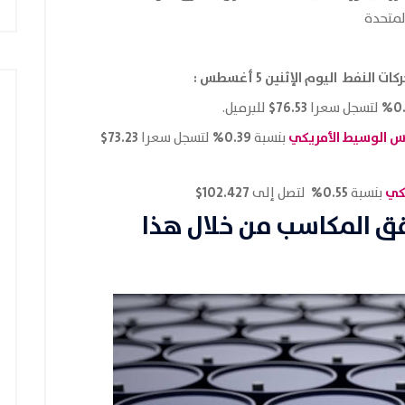
لمتحدة
كات النفط اليوم الإثنين 5 أغسطس
:
76.53$
0.
لتسجل سعرا
للبرميل.
اس الوسيط الأمريكي
0.39%
73.23$
بنسبة
لتسجل سعرا
يكي
0.55%
102.427$
بنسبة
لتصل إلى
قق المكاسب من خلال هذا