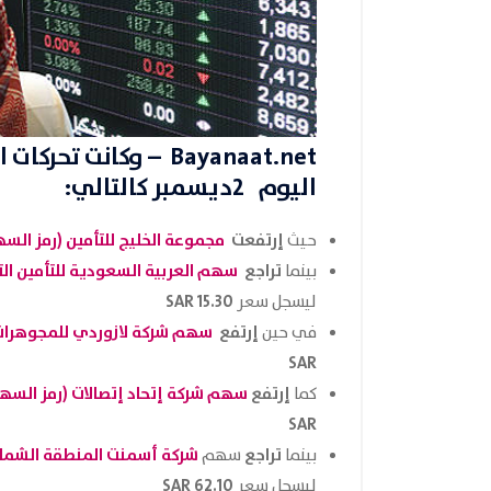
Bayanaat.net
– وكانت تحركات
ا
اليوم 2ديسمبر كالتالي:
إرتفعت
مجموعة الخليج للتأمين (رمز السهم 250
حيث
تراجع
سهم العربية السعودية للتأمين التعاوني
بينما
15.30 SAR
ليسجل سعر
إرتفع
سهم شركة لازوردي للمجوهرات (رمز
في حين
SAR
إرتفع
سهم شركة إتحاد إتصالات (رمز السهم ADAWUL
كما
SAR
تراجع
شركة أسمنت المنطقة الشمالية (رم
بينما
سهم
62.10 SAR
ليسجل سعر