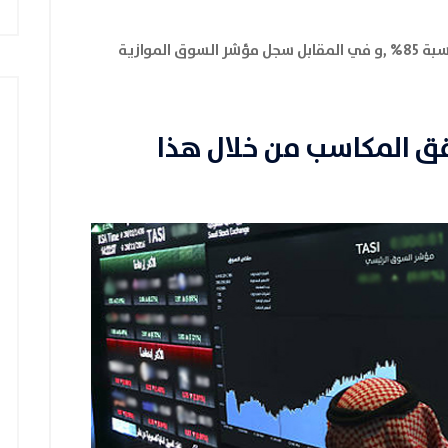
11,725.19 SAR بالتالي حقق زيادة بنسبة 85% ,و في المقابل سجل مؤشر السوق الموازية
قق المكاسب من خلال هذا