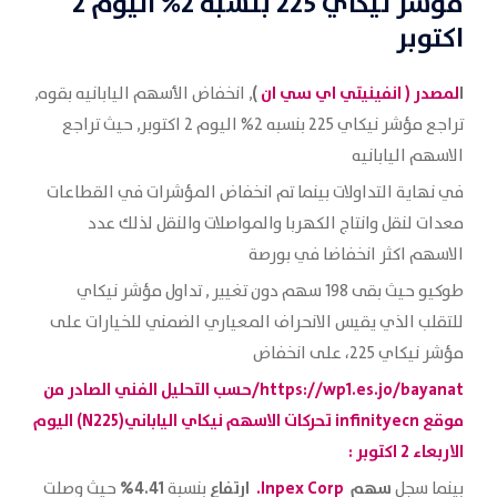
مؤشر نيكاي 225 بنسبه 2% اليوم 2
اكتوبر
ا
لمصدر (
انفينيتي اي سي ان
)
, انخفاض الأسهم اليابانيه بقوه,
تراجع مؤشر نيكاي 225 بنسبه 2% اليوم 2 اكتوبر, حيث تراجع
الاسهم اليابانيه
في نهاية التداولات بينما تم انخفاض المؤشرات في القطاعات
معدات لنقل وانتاج الكهربا والمواصلات والنقل لذلك عدد
الاسهم اكثر انخفاضا في بورصة
طوكيو حيث بقى 198 سهم دون تغيير , تداول مؤشر نيكاي
للتقلب الذي يقيس الانحراف المعياري الضمني للخيارات على
مؤشر نيكاي 225، على انخفاض
https://wp1.es.jo/bayanat/حسب التحليل الفني الصادر من
موقع
infinityecn
تحركات الاسهم نيكاي الياباني(N225) اليوم
الاربعاء 2 اكتوبر :
سهم
Inpex Corp.
ارتفاع
4.41%
بينما سجل
بنسبة
حيث وصلت