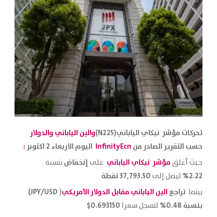
تحركات مؤشر نيكاي الياباني(N225)
والين الياباني والدولار
حسب التقرير الصادر من
InfinityEcn
اليوم الاربعاء 2 اكتوبر
:
مؤشر نيكاي الياباني
إنخفاض
حيث أغلق
على
بنسبة
2.22%
37,793.50 نقطة
ليصل إلى
تراجع
الين الياباني مقابل الدولار الأمريكي
JPY/USD)
بينما
(
بنسبة 0.48%
0.693150$
لتسجل سعرا