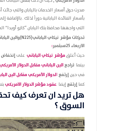
الدولار الأمريكي ,
حيث أن ذلك بفضل البيانات الت
صدرت حول أسعار الخدمات باليابان والتي جائت أف
بأسعار الفائدة اليابانية دوراً لذلك . بالإضافة إل
التي واجهها محافظ بنك اليابان “كازو أويدا” الع
تحركات مؤشر نيكاي الياباني(N225)والين الياباني والدولار حسب التقرير الصادر من
الاربعاء 25سبتمبر
:
مؤشر نيكاي الياباني
إنخفاض
حيث أغلق
على
تراجع
الين الياباني مقابل الدولار الأمريكي
بينما
إرتفع
لدولار الأمريكي مقابل الين الياب
في حين
ا
إرتقع
عقود مؤشر الدولار
الامريكي
كما
إيضا
بن
هل تريد ان تعرف كيف تح
السوق ؟