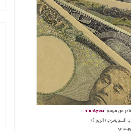
:
infinityecn