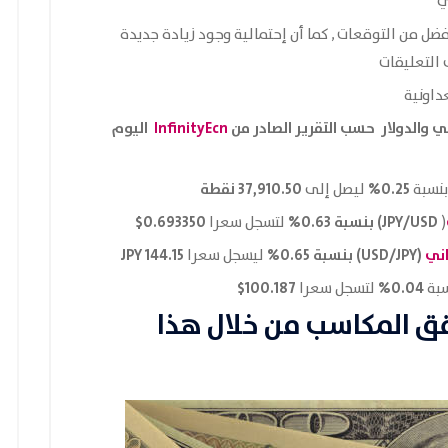
ي
ضل من التوقعات , كما أن إحتمالية وجود زيادة جديدة
ى التعليقات
داونية
InfinityEcn
اليوم
0.25%
37,910.50 نقطة
بنسبة
ليصل إلى
JPY/USD) بنسبة 0.63%
0.693350$
(
لتسجل سعرا
اني
(USD/JPY) بنسبة 0.65%
144.15 JPY
ليسجل سعرا
100.187$
0.04%
سبة
لتسجل سعرا
قق المكاسب من خلال هذا