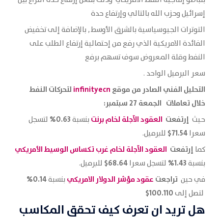
إسرائيل وحزب الله بالتالي وإرتفاع حدة
التوترات الجيوسياسية بالشرق الأوسط , بالإضافة إلى تخفيض
الفائدة الامريكية الذي رفع من إحتمالية إرتفاع الطلب على
النفط وقلة المعروض سوف تسهم برفع
سعر البرميل الواحد .
التحليل الفني الصادر من موقع
infinityecn
لتحركات النفط
خلال تعاملات الجمعة 27 سبتمبر
:
إرتفعت
العقود الآجلة لخام
برنت
0.63%
حيث
بنسبة
لتسجل
71.54$
سعرا
للبرميل.
إرتفعت
العقود الآجلة لخام غرب تكساس الوسيط الأمريكي
كما
68.64$
1.43%
بنسبة
لتسجل سعرا
للبرميل.
تراجعت
عقود مؤشر الدولار
الامريكي
0.14%
في حين
بنسبة
100.110$
لتصل إلى
هل تريد ان تعرف كيف تحقق المكاسب