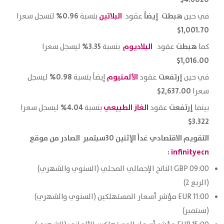
هبطت إيضاً
البلاتين
0.96%
في حين
عقود
بنسبة
لتسجل سعرا
1,001.70$
هبطت
البلاديوم
3.35%
كما
عقود
بنسبة
ليسجل سعرا
1,016.00$
إرتفعت
الألمنيوم
0.98%
في حين
عقود
إيضاً بنسبة
ليسجل
2,637.00$
سعرا
إرتفعت
الغاز الطبيعي
4.04%
بينما
عقود
بنسبة
ليسجل سعرا
3.322$
التقويم الاقتصادي غداً الإثنين 30سبتمبر الصادر من موقع
:
infinityecn
09:00 GBP الناتج الإجمالي المحلي (السنوي والشهري)
(الربع 2)
11:00 EUR مؤشر أسعار المستهلكين (السنوي والشهري)
(سبتمبر)