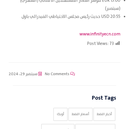
15:00 EUR مؤشر أسعار المستهلكين الألماني (الشهري)
(سبتمبر)
20:55 USD حديث رئيس مجلس الاحتياطي الفيدرالي باول
www.infinityecn.com
Post Views:
73
No Comments
سبتمبر 29، 2024
Post Tags
أخبار النفط
أسعار النفط
أوبك