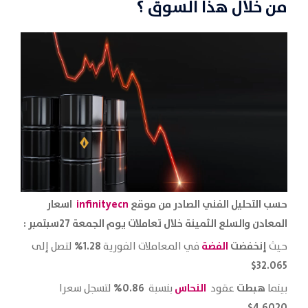
من خلال هذا السوق ؟
حسب التحليل الفني الصادر من موقع
infinityecn
اسعار
المعادن والسلع الثمينة خلال تعاملات يوم الجمعة 27سبتمبر :
إنخفضت
الفضة
1.28%
حيث
في المعاملات الفورية
لتصل إلى
32.065$
هبطت
النحاس
0.86%
بينما
عقود
بنسبة
لتسجل سعرا
4.6020$