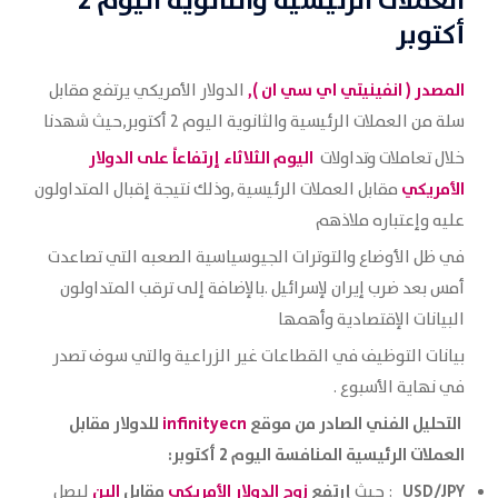
العملات الرئيسية والثانوية اليوم 2
أكتوبر
المصدر ( انفينيتي اي سي ان ),
الدولار الأمريكي يرتفع مقابل
سلة من العملات الرئيسية والثانوية اليوم 2 أكتوبر,حيث شهدنا
اليوم الثلاثاء إرتفاعاً على الدولار
خلال تعاملات وتداولات
الأمريكي
مقابل العملات الرئيسية ,وذلك نتيجة إقبال المتداولون
عليه وإعتباره ملاذهم
في ظل الأوضاع والتوترات الجيوسياسية الصعبه التي تصاعدت
أمس بعد ضرب إيران لإسرائيل .بالإضافة إلى ترقب المتداولون
البيانات الإقتصادية وأهمها
بيانات التوظيف في القطاعات غير الزراعية والتي سوف تصدر
في نهاية الأسبوع .
التحليل الفني الصادر من موقع
infinityecn
للدولار مقابل
العملات الرئيسية المنافسة اليوم 2 أكتوبر:
USD/JPY
إرتفع
زوج الدولار الأمريكي
مقابل
الين
: حيث
ليصل