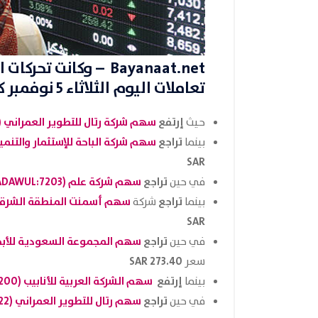
Bayanaat.net
– وكانت تحركات
ا
تعاملات اليوم الثلاثاء 5 نوفمبر كالتالي:
إرتفع
سهم شركة رتال للتطوير العمراني (TADAWUL:
حيث
تراجع
سهم شركة الباحة للإستثمار والتنمية (DAWUL
بينما
SAR
تراجع
سهم شركة علم (TADAWUL:7203
في حين
تراجع
سهم أسمنت المنطقة الشرقية (AWUL
بينما
شركة
SAR
تراجع
سهم المجموعة السعودية للأبحاث والإع
في حين
273.40 SAR
سعر
إرتفع
سهم الشركة العربية للأنابيب (TADAWUL:
200
بينما
تراجع
سهم رتال للتطوير العمراني (TADAWUL:
22
في حين