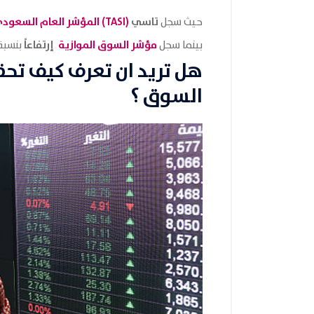
تاسي
(TASI) المؤشر العام السعودي
حيث سجل
مؤشر السوق الموازية
إرتفاعاً
بينما سجل
بنسبة
هل تريد ان تعرف كيف تح
السوق ؟