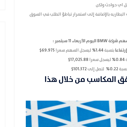
ل اي حوادث ولكن
البطاريه بالإضافة إلى استمرار تباطؤ الطلب في السوق
ة BMW اليوم الأربعاء 11 سبتمبر :
رتفاعا
1.44%
69.975$
بنسبة
ليسجل السهم سعرا
17,025.88$
0.84%
ليسجل سعرا
101.372$
0.22%
سبة
لتصل إلى
قق المكاسب من خلال هذا