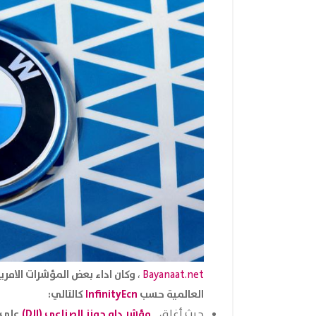
،
Bayanaat.net
العالمية حسب
InfinityEcn
كالتالي:
مؤشر داو جونز الصناعي (DJI)
على
حيث أغلق