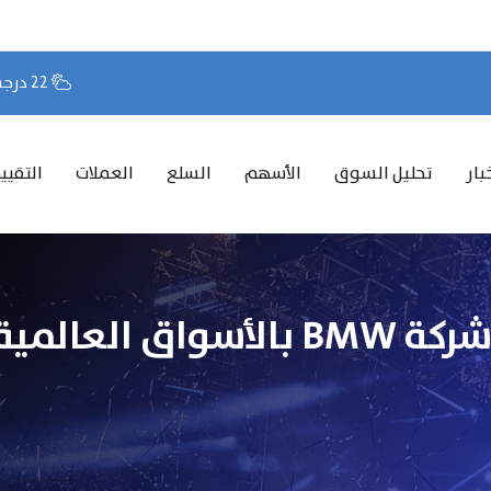
22 درجة مئوية
بار
تحليل السوق
الأسهم
السلع
العملات
التقيي