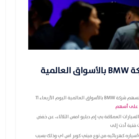
التحليل الفني لسهم شركة BMW بالأسواق العالمية
التحليل الفني لسهم شركة BMW بالأسواق العالمية اليوم الأربعاء 11
ً على أسهم
لسيارات العملاقة بي إم دبليو امس الثلاثاء، عن خفض
توقف تسليم السيارات وتم استدعاء ما يقارب 140سياره كهربائيه من نوع ميني كوبر اس اي وذلك بسبب