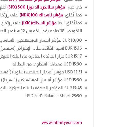
مؤشر ستاندرد آند بورز 500 (SPX
في حين
)
أغل
مؤشر ناسداك 100(NDX)
على إرتفا
كما أغلق
مؤشر ناسداك
(IXIC)
على إرتفاع
كما أغلق ايضا
ب
التقويم الاقتصادي غدا الخميس 12 سبتمبر الصادر من موقع
10:00
EUR مؤشر أسعار المستهلكين الأساسي (باستثناء الغذاء والطاقة) (سنويا) (أغسطس)
15:16
EUR نسبة الفائدة على الإقتراض (سبتمبر)
15:17
EUR قرار الفائدة الصادره عن البنك المركزي الأوروبي (سبتمبر)
15:30
USD معدلات الشكاوى من البطالة
15:31
USD مؤشر أسعار المنتجين (سنويا) (أغسطس)
15:30
USD مؤشر أسعار المستهلكين (شهريا) (أغسطس)
15:45
EUR المؤتمر الصحفي للبنك المركزي الاوروبي
23:30
USD Fed’s Balance Sheet
www.infinityecn.com