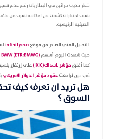
خطر حدوث حرائق في البطاريات رغم عدم تسجي
بسبب اختبارات كشفت عن امكانيه تسرب من غلاف 
الصينية الرئيسية.
التحليل الفني الصادر من موقع
infinityecn
لسهم شرك
)
BMWG
BMW (ETR:
إ
حيث شهدت اليوم أسهم
مؤشر ناسداك
(IXIC)
على إرتفاع
كما أغلق
بنسبة
تراجعت
عقود مؤشر الدولار
الامريكي
في حين
بن
هل تريد ان تعرف كيف تح
السوق ؟