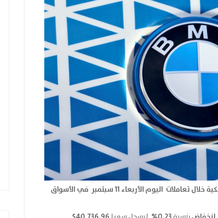
وكان اداء بعض المؤشرات الامريكية خلال تعاملات اليوم الأربعاء 11 سبتمبر في الأسواق
إنخفاض
0.23%
40,736.96$
بنسبة
ليسجل سعرا
.‏