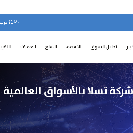
22 درجة مئوية
بار
تحليل السوق
الأسهم
السلع
العملات
التقيي