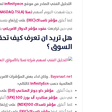
التحليل الفني الصادر من موقع
infinityecn
لسهم
تسلا (NASDAQ:TSLA)
حيث شهدت اليوم أسهم
مؤشر ناسداك
(IXIC)
على إرتفاع
كما أغلق
بنسبة
تراجعت
عقود مؤشر الدولار
الامريكي
في حين
بن
هل تريد ان تعرف كيف تح
السوق ؟
،
Bayanaat.net
العالمية حسب
InfinityEcn
كالتالي:
مؤشر داو جونز الصناعي (DJI)
على
حيث أغلق
مؤشر ستاندرد آند بورز 500 (SPX
في حين
)
أغل
مؤشر ناسداك 100(NDX)
على إرتفا
كما أغلق
مؤشر ناسداك
(IXIC)
على إرتفاع
كما أغلق ايضا
ب