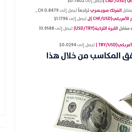
كي
(CAD /USD )
0.7402$
ليصل إلى
الفرنك سويسري
تراجعاً
0.8479 CH ,
قابل
ليصل إلى
ر الأمريكي
(CHF/USD )
ل
1.1796$
ليصل إلى
ي
مقابل
الليرة التركية(USD/TRY)
33.9588
ليصل إلى
لأمريكي
(TRY/USD )
0.0294$
ليصل إلى
قق المكاسب من خلال هذا