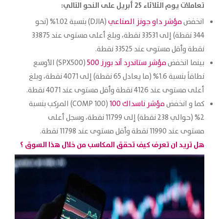
تعاملات يوم الثلاثاء 25 أبريل على النحو التالي:
انخفض
مؤشر داو جونز الصناعي
(DJIA) بنسبة 1.02% (نحو
344 ‏نقطة) ‏إلى 33531 نقطة، وبلغ أعلى ‏مستوى عند 33875
نقطة ‏وأقل ‏مستوى ‏عند ‏‏33525 نقطة.‏
بينما انخفض
مؤشر ستاندرد آند بورز 500
(SPX500) الأوسع
نطاقاً بنسبة 1.6% (ما يعادل 65 نقطة) ‏إلى 4071 نقطة، وبلغ
أعلى مستوى عند ‏‏4126 نقطة وأقل ‏مستوى ‏عند 4071 ‏نقطة.‏
كما و انخفض
مؤشر ناسداك 100
(COMP 100) المركب بنسبة
2% (حوالي 238 نقطة) إلى 11799 نقطة، ‏وسجل أعلى
مستوى عند 11990 نقطة وأقل ‏مستوى عند 11798 نقطة.‏
هل تريد ان تعرف كيف تحقق المكاسب من خلال هذا السوق ؟