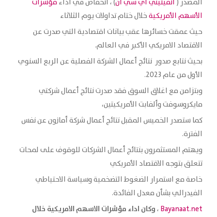
المصدر (
انفينيتي اي سي ان
) ، انخفاض في أداء
مؤشرات
الأسهم الأمريكية
خلال ختام تداولات يوم الثلاثاء
حيث عمقت خسائرها ‏عقب بيانات اقتصادية التي صدرت عن
الاقتصاد الامريكي الأكبر في العالم.‏
بحيث نتابع صدور نتائج أعمال الشركة الفصلية عن ‏الربع ‏السنوي
الأول من عام 2023.‏
وبتزامن مع اغلاق السوق فقد صدرت نتائج أعمال شركتي
مايكروسوفت ‏وألفابت الأمريكيتين،
كما ‏ستصدر الخميس المقبل نتائج أعمال شركة أمازون عن ‏نفس
الفترة.‏
ويهتم المستثمرون بنتائج أعمال الشركات للوقوف على لمحات
تتعلق ‏بتوجه ‏الاقتصاد الأمريكي
خاصة مع استمرار الضغوط التضخمية وسياسة ‏الاحتياطي
‏الفيدرالي بشأن معدل الفائدة.‏
وكان اداء مؤشرات الاسهم الامريكية خلال
،
Bayanaat.net